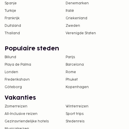
Spanje
Denemarken
Turkije
Italië
Frankrijk
Griekenland
Duitsland
Zweden
Thailand
Verenigde Staten
Populaire steden
Billund
Parijs
Playa de Palma
Barcelona
Londen
Rome
Frederikshavn
Phuket
Göteborg
Kopenhagen
Vakanties
Zomerreizen
Winterreizen
All-Inclusive reizen
Sport trips
Gezinsvriendelijke hotels
Stedenreis
Musicalreizen