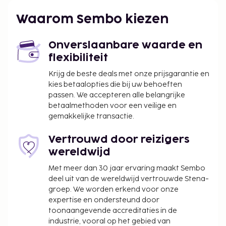
De dichtsbijzijnde luchthaven is Denpasar (DPS-
Waarom Sembo kiezen
Ngurah Rai Intl.) - 80,4 km
Enkele van de voorzieningen zijn een
Onverslaanbare waarde en
bagageopslagruimte, een wasserij en een
flexibiliteit
waterkoeler. Ter plaatse heb je gratis
parkeerplaatsen. Plezier gegarandeerd dankzij een
Krijg de beste deals met onze prijsgarantie en
kies betaalopties die bij uw behoeften
buitenzwembad of geniet van het uitzicht vanuit
passen. We accepteren alle belangrijke
een tuin. Andere kenmerken van dit hotel zijn gratis
betaalmethoden voor een veilige en
wifi en hulp bij uitstapjes/tickets. Gasten van
gemakkelijke transactie.
Akatara Hotel kunnen genieten van een
deugddoende maaltijd in het restaurant. Dagelijks
Vertrouwd door reizigers
kun je van 07.00 uur tot 11.00 uur genieten van een
wereldwijd
gratis à-la-carte-ontbijt. In overeenstemming met
Met meer dan 30 jaar ervaring maakt Sembo
de lokale wetgeving mogen alle bezoekers tijdens
deel uit van de wereldwijd vertrouwde Stena-
de Dag van de Stilte (Nyepi) gedurende 24 uur (vanaf
groep. We worden erkend voor onze
06.00 uur) de accommodatie niet verlaten. De Dag
expertise en ondersteund door
van de Stilte valt normaal in maart of april (datums
toonaangevende accreditaties in de
wijzigen elk jaar). Op die dag kan er niet ingecheckt
industrie, vooral op het gebied van