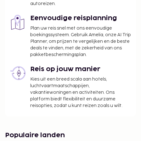
of uitgecheckt worden. Ngurah Rai-luchthaven
autoreizen.
(Internationale luchthaven van Bali) is op de Dag
van de Stilte ook gesloten.
Eenvoudige reisplanning
Plan uw reis snel met ons eenvoudige
boekingssysteem. Gebruik Amelia, onze AI Trip
Planner, om prijzen te vergelijken en de beste
deals te vinden, met de zekerheid van ons
pakketbeschermingsplan.
Reis op jouw manier
Kies uit een breed scala aan hotels,
luchtvaartmaatschappijen,
vakantiewoningen en activiteiten. Ons
platform biedt flexibiliteit en duurzame
reisopties, zodat u kunt reizen zoals u wilt.
Populaire landen