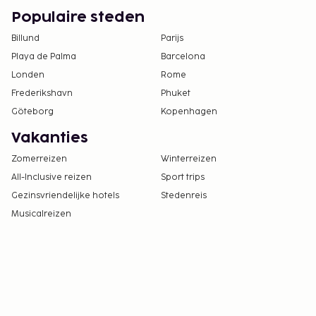
Populaire steden
Billund
Parijs
Playa de Palma
Barcelona
Londen
Rome
Frederikshavn
Phuket
Göteborg
Kopenhagen
Vakanties
Zomerreizen
Winterreizen
All-Inclusive reizen
Sport trips
Gezinsvriendelijke hotels
Stedenreis
Musicalreizen