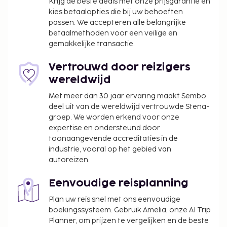
Krijg de beste deals met onze prijsgarantie en
wordt van 07.00 uur tot 10.00 uur.
kies betaalopties die bij uw behoeften
Toeslag voor het ontbijt met lokale gerechten:
passen. We accepteren alle belangrijke
ca. LKR 1500.00 voor volwassenen en ca. LKR
betaalmethoden voor een veilige en
gemakkelijke transactie.
1000.00 voor kinderen
Toeslag voor huisdieren: LKR 5000 per
Vertrouwd door reizigers
accommodatie per verblijf, plus LKR
wereldwijd
4998 eenmalige schoonmaakkosten
Assistentiedieren zijn vrijgesteld van toeslagen
Met meer dan 30 jaar ervaring maakt Sembo
deel uit van de wereldwijd vertrouwde Stena-
Deze lijst is mogelijk niet volledig. Toeslagen en
groep. We worden erkend voor onze
borgsommen zijn mogelijk excl. btw en kunnen
expertise en ondersteund door
wijzigen.
toonaangevende accreditaties in de
industrie, vooral op het gebied van
autoreizen.
Eenvoudige reisplanning
Plan uw reis snel met ons eenvoudige
boekingssysteem. Gebruik Amelia, onze AI Trip
Planner, om prijzen te vergelijken en de beste