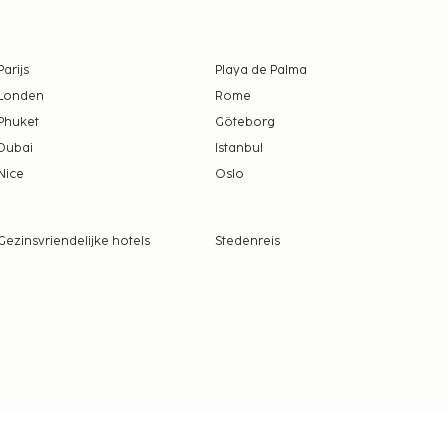
Parijs
Playa de Palma
Londen
Rome
Phuket
Göteborg
Dubai
Istanbul
Nice
Oslo
Gezinsvriendelijke hotels
Stedenreis