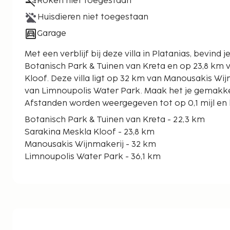
Roken niet toegestaan
Huisdieren niet toegestaan
Garage
Met een verblijf bij deze villa in Platanias, bevind 
Botanisch Park & Tuinen van Kreta en op 23,8 km 
Kloof. Deze villa ligt op 32 km van Manousakis Wijnmakerij en op 36,1 km
van Limnoupolis Water Park. Maak het je gemakkelij
Afstanden worden weergegeven tot op 0,1 mijl en 
Botanisch Park & Tuinen van Kreta - 22,3 km
Sarakina Meskla Kloof - 23,8 km
Manousakis Wijnmakerij - 32 km
Limnoupolis Water Park - 36,1 km
Naiadenbron - 45 km
Grot van de 99 Heiligen - 46,6 km
Lissos Beach - 47,4 km
Strand van Agia Roumeli - 51,1 km
Haven van Agia Roumeli - 51,1 km