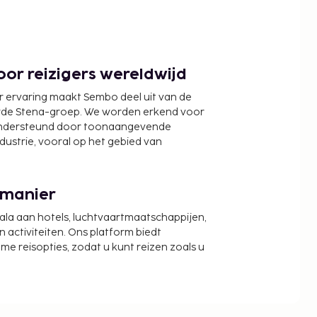
or reizigers wereldwijd
r ervaring maakt Sembo deel uit van de
wde Stena-groep. We worden erkend voor
ondersteund door toonaangevende
ndustrie, vooral op het gebied van
 manier
cala aan hotels, luchtvaartmaatschappijen,
activiteiten. Ons platform biedt
zame reisopties, zodat u kunt reizen zoals u