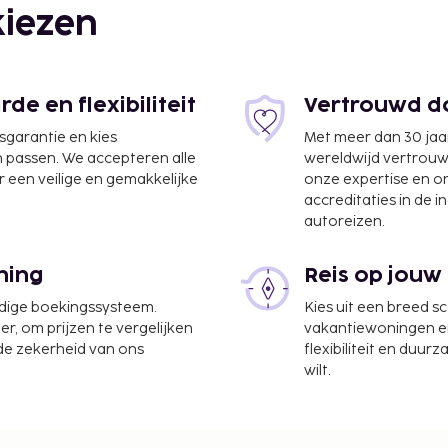
iezen
thaven Ioannis
kvrije villa biedt gratis
e en flexibiliteit
Vertrouwd do
jsgarantie en kies
Met meer dan 30 jaa
te worden betaald. De
n passen. We accepteren alle
wereldwijd vertrou
ijn:
 een veilige en gemakkelijke
onze expertise en 
d en bij de
accreditaties in de i
autoreizen.
asting wordt per seizoen
 lang. Er gelden mogelijk
em voor meer informatie
ning
Reis op jouw
actgegevens in de
udige boekingssysteem.
Kies uit een breed s
er, om prijzen te vergelijken
vakantiewoningen en 
ember tot 31 maart
 de zekerheid van ons
flexibiliteit en duur
ht.
wilt.
 tot 31 oktober betaal je