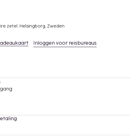
ire zetel: Helsingborg, Zweden
adeaukaart
Inloggen voor reisbureaus
s
oegang