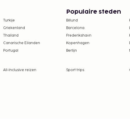
tie aan ons heeft
Populaire steden
te betalingen bij deze
Turkije
Billund
verschrijden. Neem voor
Griekenland
Barcelona
atie via de gegevens in
Thailand
Frederikshavn
Canarische Eilanden
Kopenhagen
s bij het huurtarief van
Portugal
Berlijn
All-Inclusive reizen
Sport trips