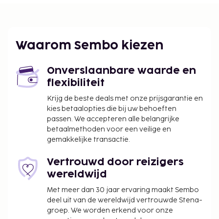
Bibliotheek Zuid-Afrika - 2 km
Greenmarket Square - 2,1 km
De dichtsbijzijnde luchthaven is Kaapstad (CPT-Cape
Waarom Sembo kiezen
Town Intl.) - 20,7 km
Enkele van de voorzieningen zijn een snelle
Onverslaanbare waarde en
incheckservice, een snelle uitcheckservice en een
flexibiliteit
bagageopslagruimte. Ter plaatse heb je gratis
parkeerplaatsen. Profiteer van een buitenzwembad
Krijg de beste deals met onze prijsgarantie en
kies betaalopties die bij uw behoeften
of maak gebruik van gratis wifi of
passen. We accepteren alle belangrijke
houtskoolbarbecues. Bestel iets lekkers in de
betaalmethoden voor een veilige en
koffiebar/het café van deze bed & breakfast. Maak
gemakkelijke transactie.
kennis met andere gasten tijdens een gratis
receptie, dagelijks aangeboden.
Vertrouwd door reizigers
wereldwijd
Met meer dan 30 jaar ervaring maakt Sembo
deel uit van de wereldwijd vertrouwde Stena-
groep. We worden erkend voor onze