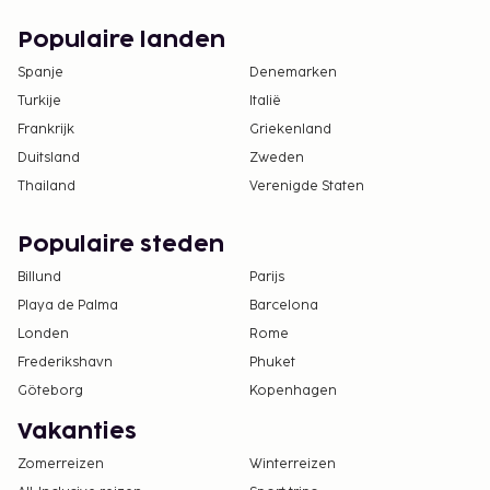
Populaire landen
Spanje
Denemarken
Turkije
Italië
Frankrijk
Griekenland
Duitsland
Zweden
Thailand
Verenigde Staten
Populaire steden
Billund
Parijs
Playa de Palma
Barcelona
Londen
Rome
Frederikshavn
Phuket
Göteborg
Kopenhagen
Vakanties
Zomerreizen
Winterreizen