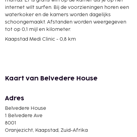
matras. Er is gratis wifi op de kamer als je op het
internet wilt surfen. Bij de voorzieningen horen een
waterkoker en de kamers worden dagelijks
schoongemaakt. Afstanden worden weergegeven
tot op 0,1 mijl en kilometer.
Kaapstad Medi Clinic - 0,8 km
Nationaal Park Tafelberg - 1 km
Kloof Street - 1,3 km
Nationale galerie Zuid-Afrika - 1,4 km
District 6 - 1,7 km
Iziko South African Museum - 1,7 km
Kaart van Belvedere House
Parlementsgebouwen - 1,8 km
Bree Street - 1,8 km
Company's Garden - 1,8 km
Adres
District Six Museum - 1,9 km
Belvedere House
Cape Peninsula University of Technology (District
1 Belvedere Ave
Six Campus) - 1,9 km
8001
Long Street - 1,9 km
Oranjezicht, Kaapstad, Zuid-Afrika
Adderley Street - 1,9 km