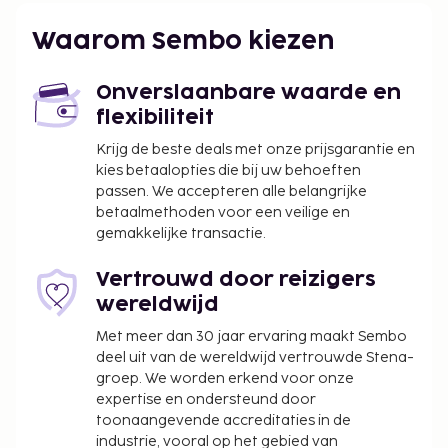
bagageopslagruimte en een kluis bij de receptie. Ter
plaatse heb je parkeerplaatsen. Profiteer van een
Waarom Sembo kiezen
seizoensgebonden buitenzwembad of maak
gebruik van gratis wifi of conciërgeservices. Gasten
Onverslaanbare waarde en
van Balsamico Tradiitional Suites kunnen iets
flexibiliteit
lekkers halen bij de snackbar/deli. Dagelijks kun je
van 08.30 uur tot 10.30 uur genieten van een gratis
Krijg de beste deals met onze prijsgarantie en
lokaal ontbijt.
kies betaalopties die bij uw behoeften
passen. We accepteren alle belangrijke
De volgende kosten dienen bij de accommodatie te
betaalmethoden voor een veilige en
worden betaald. De kosten kunnen inclusief
gemakkelijke transactie.
toepasselijke belastingen zijn:
Vertrouwd door reizigers
Er wordt een stadsbelasting door de stad geïnd
wereldwijd
en bij de accommodatie in rekening gebracht.
Deze belasting wordt per seizoen aangepast en
Met meer dan 30 jaar ervaring maakt Sembo
geldt mogelijk niet het hele jaar lang. Er gelden
deel uit van de wereldwijd vertrouwde Stena-
mogelijk ook andere uitzonderingen en
groep. We worden erkend voor onze
expertise en ondersteund door
kortingen. Neem voor meer informatie contact
toonaangevende accreditaties in de
op met de accommodatie via de
industrie, vooral op het gebied van