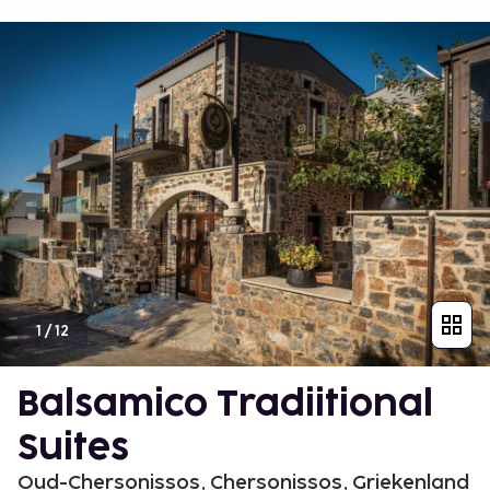
1
/
12
Balsamico Tradiitional
Suites
Oud-Chersonissos, Chersonissos, Griekenland