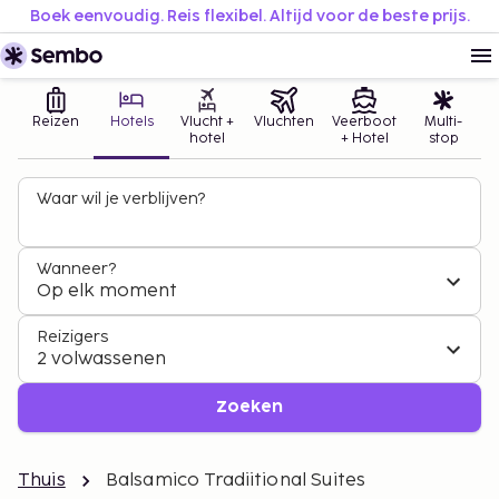
Boek eenvoudig. Reis flexibel. Altijd voor de beste prijs.
Reizen
Hotels
Vlucht +
Vluchten
Veerboot
Multi-
hotel
+ Hotel
stop
Waar wil je verblijven?
Wanneer?
Op elk moment
Reizigers
2 volwassenen
Zoeken
Thuis
Balsamico Tradiitional Suites