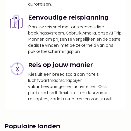
contactgegevens in de boekingsbevestiging.
autoreizen.
De stad heft de volgende belasting: van 1
november tot 31 maart betaal je EUR 0.50 per
Eenvoudige reisplanning
accommodatie, per nacht.
Plan uw reis snel met ons eenvoudige
De stad heft de volgende belasting: van 1 april
boekingssysteem. Gebruik Amelia, onze AI Trip
tot 31 oktober betaal je EUR 2.00 per
Planner, om prijzen te vergelijken en de beste
accommodatie, per nacht.
deals te vinden, met de zekerheid van ons
pakketbeschermingsplan.
We hebben alle kosten vermeld die de
accommodatie aan ons heeft doorgegeven.
Reis op jouw manier
Parkeerkosten: EUR 4 per nacht
Kies uit een breed scala aan hotels,
luchtvaartmaatschappijen,
Deze lijst is mogelijk niet volledig. Toeslagen en
vakantiewoningen en activiteiten. Ons
borgsommen zijn mogelijk excl. btw en kunnen
platform biedt flexibiliteit en duurzame
wijzigen.
reisopties, zodat u kunt reizen zoals u wilt.
Wegens de nationale wetgeving mogen
contante betalingen bij deze accommodatie
het bedrag van EUR 500 niet overschrijden.
Populaire landen
Neem voor meer informatie contact op met de