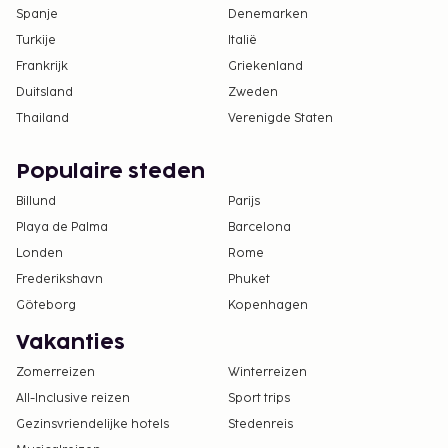
accommodatie via de gegevens in de
Spanje
Denemarken
boekingsbevestiging.
Turkije
Italië
Het seizoensgebonden zwembad is geopend
Frankrijk
Griekenland
van 01 april t/m 02 november.
Duitsland
Zweden
Thailand
Verenigde Staten
Populaire steden
Billund
Parijs
Playa de Palma
Barcelona
Londen
Rome
Frederikshavn
Phuket
Göteborg
Kopenhagen
Vakanties
Zomerreizen
Winterreizen
All-Inclusive reizen
Sport trips
Gezinsvriendelijke hotels
Stedenreis