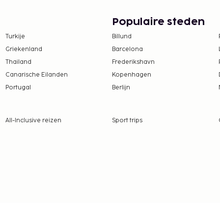
ub. Dagelijks kun je
l ontbijt, dat
Populaire steden
Turkije
Billund
te worden betaald. De
Griekenland
Barcelona
ijn:
Thailand
Frederikshavn
Canarische Eilanden
Kopenhagen
per persoon, per nacht.
Portugal
Berlijn
tie aan ons heeft
All-Inclusive reizen
Sport trips
N 52 voor volwassenen en
dag
varieert op basis van
n
kening gebracht