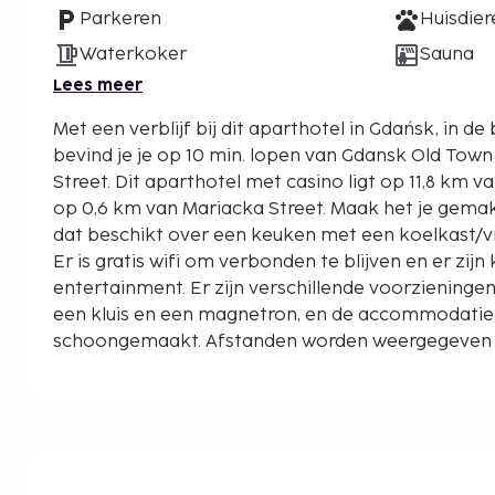
Parkeren
Huisdie
Waterkoker
Sauna
Lees meer
Met een verblijf bij dit aparthotel in Gdańsk, in d
bevind je je op 10 min. lopen van Gdansk Old Town
Street. Dit aparthotel met casino ligt op 11,8 km van Strand van Sopot en
op 0,6 km van Mariacka Street. Maak het je gemakk
dat beschikt over een keuken met een koelkast/v
Er is gratis wifi om verbonden te blijven en er zij
entertainment. Er zijn verschillende voorziening
een kluis en een magnetron, en de accommodatie
schoongemaakt. Afstanden worden weergegeven to
kilometer.
Swietojanska Street - 0,1 km
Mariacka Street - 0,2 km
Sint-Mariakerk - 0,3 km
Markethal - 0,3 km