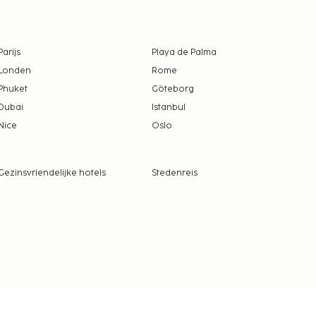
Parijs
Playa de Palma
Londen
Rome
Phuket
Göteborg
Dubai
Istanbul
Nice
Oslo
Gezinsvriendelijke hotels
Stedenreis