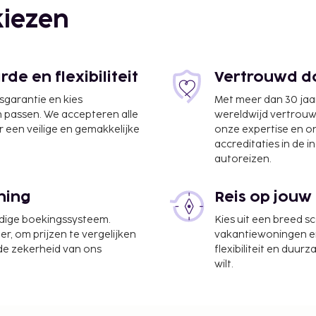
iezen
e en flexibiliteit
Vertrouwd do
jsgarantie en kies
Met meer dan 30 jaa
n passen. We accepteren alle
wereldwijd vertrou
 een veilige en gemakkelijke
onze expertise en 
accreditaties in de i
autoreizen.
5 km
ning
Reis op jouw
s Luchthaven Gdańsk-
udige boekingssysteem.
Kies uit een breed s
er, om prijzen te vergelijken
vakantiewoningen en 
erijservice, een wasserij
 de zekerheid van ons
flexibiliteit en duur
ikmaken van een
wilt.
tse heb je
et casino of wacht tot
ndere recreatieve