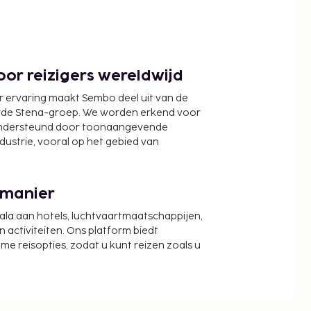
or reizigers wereldwijd
r ervaring maakt Sembo deel uit van de
wde Stena-groep. We worden erkend voor
ondersteund door toonaangevende
ndustrie, vooral op het gebied van
 manier
cala aan hotels, luchtvaartmaatschappijen,
activiteiten. Ons platform biedt
zame reisopties, zodat u kunt reizen zoals u