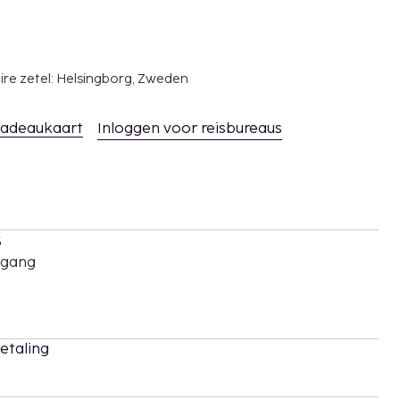
ire zetel: Helsingborg, Zweden
adeaukaart
Inloggen voor reisbureaus
s
oegang