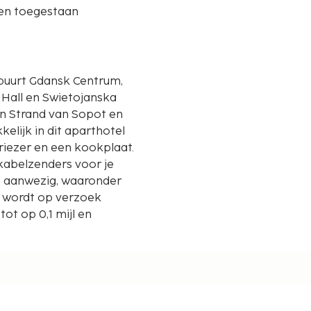
ren toegestaan
e buurt Gdansk Centrum,
 Hall en Swietojanska
elijk in dit aparthotel
riezer en een kookplaat.
n kabelzenders voor je
en aanwezig, waaronder
 wordt op verzoek
t op 0,1 mijl en