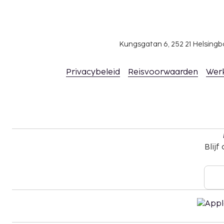
Toeslag voor extra bed: PLN 150.0 per dag
Deze lijst is mogelijk niet volledig. Toeslagen en
excl. btw en kunnen wijzigen.
Kungsgatan 6, 252 21 Helsin
Privacybeleid
Reisvoorwaarden
Wer
Blijf