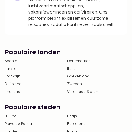
luchtvaartmaatschappijen,
vakantiewoningen en activiteiten. Ons
platform biedt flexibiliteit en duurzame
reisopties, zodat u kunt reizen zoals u wilt.
Populaire landen
Spanje
Denemarken
Turkije
Italië
Frankrijk
Griekenland
Duitsland
Zweden
Thailand
Verenigde Staten
Populaire steden
Billund
Parijs
Playa de Palma
Barcelona
Londen
Rome