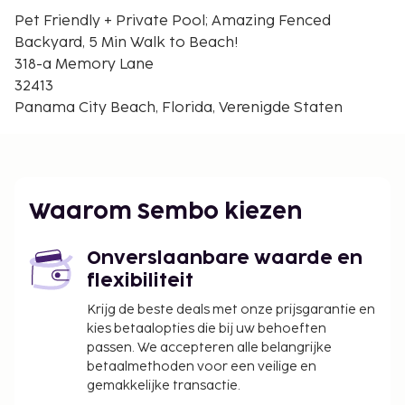
Frank Brown Park - 10,6 km
Pet Friendly + Private Pool; Amazing Fenced
Visual Arts Aqua Gallery - 10,8 km
Backyard, 5 Min Walk to Beach!
Fish Tales Art Gallery - 10,8 km
318-a Memory Lane
De dichtsbijzijnde luchthaven is Panama City, FL
32413
(ECP-Northwest Florida Beaches Intl.) - 27,9 km
Panama City Beach, Florida, Verenigde Staten
Ter plaatse heb je gratis parkeerplaatsen. Profiteer
van een buitenzwembad of maak gebruik van gratis
wifi of barbecues.
Toeslag voor huisdieren: USD 150 per huisdier,
Waarom Sembo kiezen
per verblijf
Assistentiedieren zijn vrijgesteld van toeslagen
Onverslaanbare waarde en
Onderhoudstoeslag voor het verwarmde
flexibiliteit
zwembad: USD 60 per nacht
Krijg de beste deals met onze prijsgarantie en
Deze lijst is mogelijk niet volledig. Toeslagen en
kies betaalopties die bij uw behoeften
borgsommen zijn mogelijk excl. btw en kunnen
passen. We accepteren alle belangrijke
wijzigen.
betaalmethoden voor een veilige en
gemakkelijke transactie.
Het beleid van deze accommodatie staat