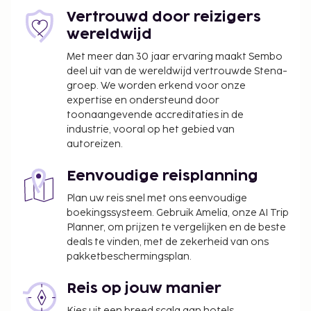
bepaalde reserveringen voor
Vertrouwd door reizigers
groepsevenementen of groepsfeesten,
wereldwijd
waaronder vrijgezellenfeesten, niet toe.
Met meer dan 30 jaar ervaring maakt Sembo
Kinderen verblijven gratis wanneer zij in
deel uit van de wereldwijd vertrouwde Stena-
dezelfde kamer als hun ouders of voogd slapen
groep. We worden erkend voor onze
en de aanwezige bedden gebruiken.
expertise en ondersteund door
De accommodatie wordt professioneel
toonaangevende accreditaties in de
schoongemaakt.
industrie, vooral op het gebied van
Contacloos inchecken en contactloos
autoreizen.
uitchecken zijn mogelijk.
Eenvoudige reisplanning
Plan uw reis snel met ons eenvoudige
boekingssysteem. Gebruik Amelia, onze AI Trip
Planner, om prijzen te vergelijken en de beste
deals te vinden, met de zekerheid van ons
pakketbeschermingsplan.
Reis op jouw manier
Kies uit een breed scala aan hotels,