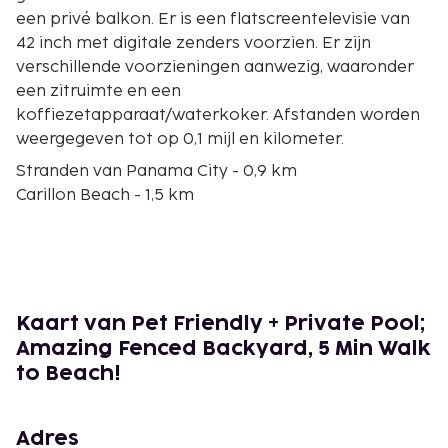
een privé balkon. Er is een flatscreentelevisie van
42 inch met digitale zenders voorzien. Er zijn
verschillende voorzieningen aanwezig, waaronder
een zitruimte en een
koffiezetapparaat/waterkoker. Afstanden worden
weergegeven tot op 0,1 mijl en kilometer.
Stranden van Panama City - 0,9 km
Carillon Beach - 1,5 km
Powell Lake - 1,7 km
Paul Brent Gallery - 2,5 km
Camp Helen State Park - 3,8 km
Rosemary Beach - 5 km
Alys Beach - 7,7 km
Kaart van Pet Friendly + Private Pool;
Museum of Man in the Sea - 8,1 km
Amazing Fenced Backyard, 5 Min Walk
Panama City Beach Sailing - 8,3 km
to Beach!
Conservation Park - 9,1 km
Pirates Voyage Dinner & Show - 10 km
Camp Creek Golf Club - 10,1 km
Adres