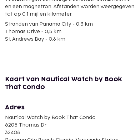
en een magnetron. Afstanden worden weergegeven
tot op 0,1 mijl en kilometer.
Stranden van Panama City - 0,3 km
Thomas Drive - 0,5 km
St. Andrews Bay - 0,8 km
The Sea Dragon - 1,4 km
Adventures at Sea - 2,5 km
Water Planet - 2,6 km
Capt. Anderson's Marina - 2,9 km
CAptain Anderson's Event Center - 3 km
Kaart van Nautical Watch by Book
Emerald Falls Family Recreation Center - 3,1 km
That Condo
St. Andrews State Park - 4,4 km
Signal Hill Country Club - 4,4 km
Golfbaan Signal Hill - 4,6 km
Adres
Coconut Creek Family Fun Park - 5 km
Nautical Watch by Book That Condo
Ripley's Believe It or Not - 4,9 km
6205 Thomas Dr
WonderWorks Panama City Beach - 5,1 km
32408
De dichtsbijzijnde luchthaven is Panama City, FL