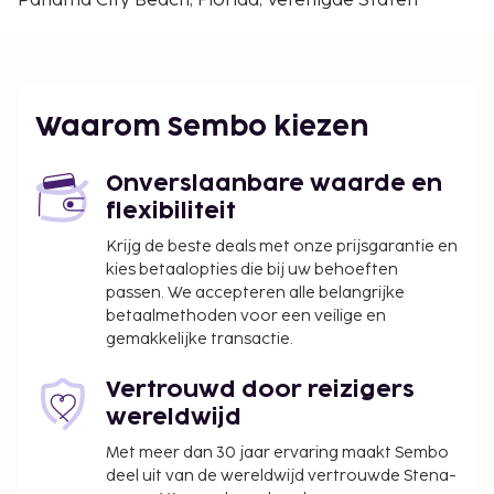
Panama City Beach, Florida, Verenigde Staten
(ECP-Northwest Florida Beaches Intl.) - 35,9 km
Ter plaatse heb je gratis parkeerplaatsen. Geniet
van een buitenzwembad of profiteer van gratis wifi.
De volgende kosten dienen bij de accommodatie te
Waarom Sembo kiezen
worden betaald. De kosten kunnen inclusief
toepasselijke belastingen zijn:
Onverslaanbare waarde en
Borgsom in voorjaarsvakantie: USD 500 per
flexibiliteit
verblijf (bij verblijven tussen 07 maart en 15
Krijg de beste deals met onze prijsgarantie en
april)
kies betaalopties die bij uw behoeften
passen. We accepteren alle belangrijke
We hebben alle kosten vermeld die de
betaalmethoden voor een veilige en
accommodatie aan ons heeft doorgegeven.
gemakkelijke transactie.
Vertrouwd door reizigers
wereldwijd
Met meer dan 30 jaar ervaring maakt Sembo
deel uit van de wereldwijd vertrouwde Stena-