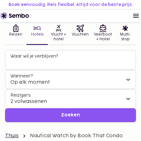
Boek eenvoudig. Reis flexibel. Altijd voor de beste prijs.
Reizen
Hotels
Vlucht +
Vluchten
Veerboot
Multi-
hotel
+ Hotel
stop
Waar wil je verblijven?
Wanneer?
Op elk moment
Reizigers
2 volwassenen
Zoeken
Thuis
Nautical Watch by Book That Condo