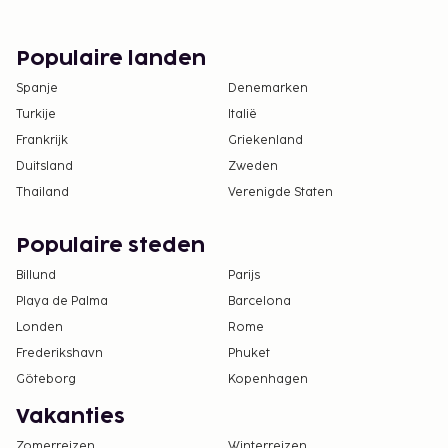
Populaire landen
Spanje
Denemarken
Turkije
Italië
Frankrijk
Griekenland
Duitsland
Zweden
Thailand
Verenigde Staten
Populaire steden
Billund
Parijs
Playa de Palma
Barcelona
Londen
Rome
Frederikshavn
Phuket
Göteborg
Kopenhagen
Vakanties
Zomerreizen
Winterreizen