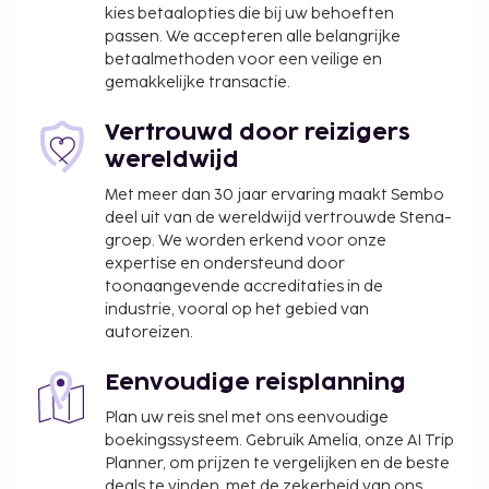
kies betaalopties die bij uw behoeften
businesscentrum, een 24-uurs receptie en een
passen. We accepteren alle belangrijke
bagageopslagruimte. Dit hotel beschikt over 5
betaalmethoden voor een veilige en
vergaderruimtes. Er is een shuttleservice vanaf de
gemakkelijke transactie.
luchthaven (op geplande tijden beschikbaar) die
gratis wordt aangeboden. Profiteer van
Vertrouwd door reizigers
fitnessfaciliteiten of maak gebruik van gratis wifi of
wereldwijd
een bankethal. Gasten van Mercure Paris Orly
Met meer dan 30 jaar ervaring maakt Sembo
Airport kunnen genieten van een lekker diner bij
deel uit van de wereldwijd vertrouwde Stena-
Terminal 12, Restaurant of iets halen bij de
groep. We worden erkend voor onze
snackbar/deli. Sluit je dag af met een drankje in een
expertise en ondersteund door
bar/lounge. Op werkdagen wordt er tegen betaling
toonaangevende accreditaties in de
industrie, vooral op het gebied van
een ontbijtbuffet geserveerd van 04.30 uur tot
autoreizen.
10.00 uur en in het weekend is dit beschikbaar van
04.30 uur tot 10.00 uur. ATOUT France, het Franse
Eenvoudige reisplanning
Bureau voor Toerisme, heeft aan deze
accommodatie een officiële sterrenclassificatie
Plan uw reis snel met ons eenvoudige
boekingssysteem. Gebruik Amelia, onze AI Trip
toegekend.
Planner, om prijzen te vergelijken en de beste
De volgende kosten dienen bij de accommodatie te
deals te vinden, met de zekerheid van ons