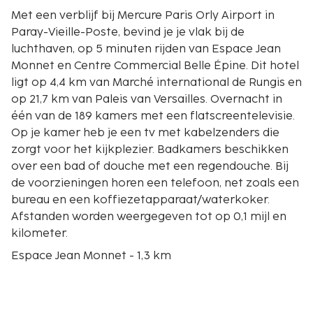
Met een verblijf bij Mercure Paris Orly Airport in
Paray-Vieille-Poste, bevind je je vlak bij de
luchthaven, op 5 minuten rijden van Espace Jean
Monnet en Centre Commercial Belle Épine. Dit hotel
ligt op 4,4 km van Marché international de Rungis en
op 21,7 km van Paleis van Versailles. Overnacht in
één van de 189 kamers met een flatscreentelevisie.
Op je kamer heb je een tv met kabelzenders die
zorgt voor het kijkplezier. Badkamers beschikken
over een bad of douche met een regendouche. Bij
de voorzieningen horen een telefoon, net zoals een
bureau en een koffiezetapparaat/waterkoker.
Afstanden worden weergegeven tot op 0,1 mijl en
kilometer.
Espace Jean Monnet - 1,3 km
Centre Commercial Belle Épine - 2,6 km
Marché international de Rungis - 3,2 km
Seine - 7,4 km