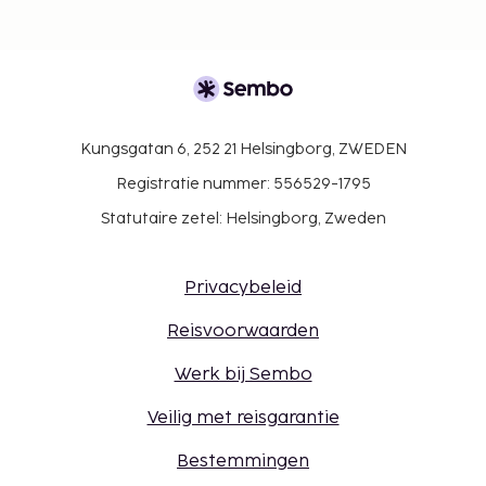
boekingsbevestiging.
Je hebt geen auto nodig om van en naar deze
accommodatie te reizen.
Gasten kunnen overal contactloos betalen en
gasten kunnen een mobiel apparaat gebruiken
voor toegang tot de kamer.
Kungsgatan 6, 252 21 Helsingborg, ZWEDEN
Contacloos inchecken en contactloos
Registratie nummer: 556529-1795
uitchecken zijn mogelijk.
Statutaire zetel: Helsingborg, Zweden
Privacybeleid
Reisvoorwaarden
Werk bij Sembo
Veilig met reisgarantie
Bestemmingen