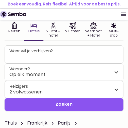
Boek eenvoudig. Reis flexibel. Altijd voor de beste prijs.
Reizen
Hotels
Vlucht +
Vluchten
Veerboot
Multi-
hotel
+ Hotel
stop
Waar wil je verblijven?
Wanneer?
Op elk moment
Reizigers
2 volwassenen
Zoeken
Thuis
Frankrijk
Parijs