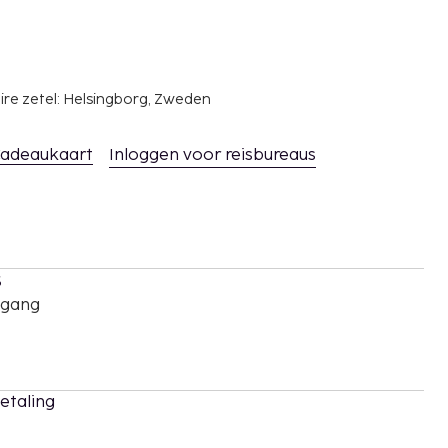
ire zetel: Helsingborg, Zweden
adeaukaart
Inloggen voor reisbureaus
s
oegang