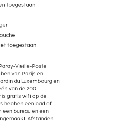
ren toegestaan
ger
douche
iet toegestaan
n Paray-Vieille-Poste
mben van Parijs en
 één van de 200
s gratis wifi op de
ers hebben een bad of
n een bureau en een
ongemaakt. Afstanden