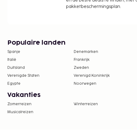
en de beste deals te vinden, met
Parijs (XCR-Chalons-Vatry) - 216,6 km
pakketbeschermingsplan.
Enkele van de voorzieningen zijn een 24-uurs recept
receptie en een lift. Ter plaatse heb je parkeerpl
handige voorzieningen zoals gratis wifi, cadeauwi
automaat. Gasten van ibis Styles Paris Orly Airpor
halen bij de snackbar/deli. Sluit je dag af met een 
Populaire landen
Dagelijks kun je van 05.00 uur tot 10.00 uur geniet
Spanje
Denemarken
continentaal ontbijt. ATOUT France, het Franse B
Italië
Frankrijk
heeft aan deze accommodatie een officiële sterre
Duitsland
Zweden
toegekend.
Verenigde Staten
Verenigd Koninkrijk
De volgende kosten dienen bij de accommodatie 
Egypte
Noorwegen
kosten kunnen inclusief toepasselijke belastingen z
Vakanties
De stad heft de volgende belasting: EUR 5.53 
Deze belasting is niet van toepassing op kinde
Zomerreizen
Winterreizen
jaar.
Musicalreizen
We hebben alle kosten vermeld die de accommoda
doorgegeven.