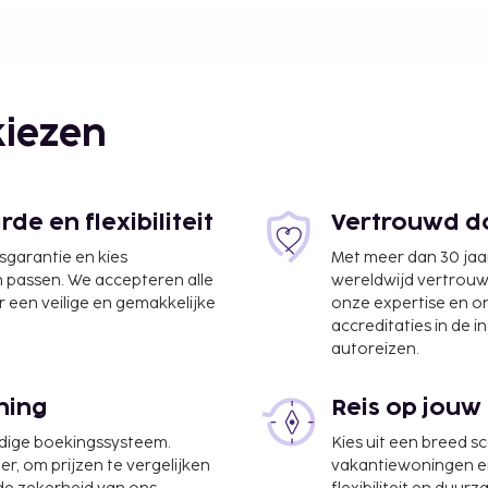
iezen
e en flexibiliteit
Vertrouwd do
jsgarantie en kies
Met meer dan 30 jaa
n passen. We accepteren alle
wereldwijd vertrou
 een veilige en gemakkelijke
onze expertise en 
accreditaties in de i
autoreizen.
ning
Reis op jouw
 km
udige boekingssysteem.
Kies uit een breed s
er, om prijzen te vergelijken
vakantiewoningen en 