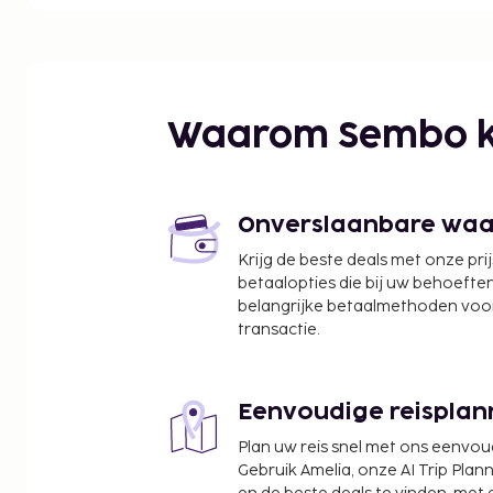
Marché international de Rungis - 3,8 km
Seine - 6,3 km
Gustave Roussy - 10,9 km
Parc Montsouris - 13,9 km
Place d'Italie - 14,6 km
Waarom Sembo k
Catacomben van Parijs - 15 km
Rue Mouffetard - 15,8 km
Ziekenhuis Pitié-Salpêtrière - 16,1 km
Jardin du Luxembourg - 16,2 km
Onverslaanbare waard
Paris Expo - 16,2 km
Krijg de beste deals met onze pri
École Polytechnique - 16,3 km
betaalopties die bij uw behoefte
Tour Montparnasse - 16,4 km
belangrijke betaalmethoden voor
Bercy Village - 16,9 km
transactie.
Panthéon - 17 km
De dichtstbijgelegen grootste luchthavens zijn:
Eenvoudige reisplan
Luchthaven Orly (ORY) - 2,1 km
Luchthaven Roissy - Charles de Gaulle (CDG) - 61,4
Plan uw reis snel met ons eenvo
Parijs (BVA-Beauvais) - 114 km
Gebruik Amelia, onze AI Trip Plann