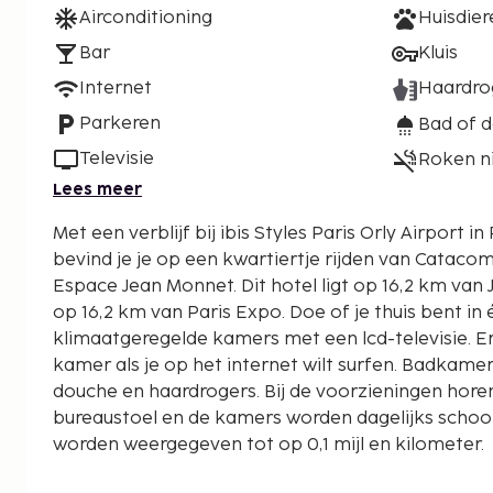
Airconditioning
Huisdie
Bar
Kluis
Internet
Haardro
Parkeren
Bad of 
Televisie
Roken n
Lees meer
Met een verblijf bij ibis Styles Paris Orly Airport i
bevind je je op een kwartiertje rijden van Cataco
Espace Jean Monnet. Dit hotel ligt op 16,2 km van Jardin du Luxembourg en
op 16,2 km van Paris Expo. Doe of je thuis bent in
klimaatgeregelde kamers met een lcd-televisie. Er i
kamer als je op het internet wilt surfen. Badkam
douche en haardrogers. Bij de voorzieningen hore
bureaustoel en de kamers worden dagelijks scho
worden weergegeven tot op 0,1 mijl en kilometer.
Espace Jean Monnet - 1,1 km