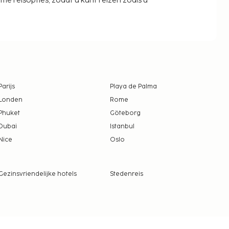
zame reisopties, zodat u kunt reizen zoals u
Parijs
Playa de Palma
Londen
Rome
Phuket
Göteborg
Dubai
Istanbul
Nice
Oslo
Gezinsvriendelijke hotels
Stedenreis