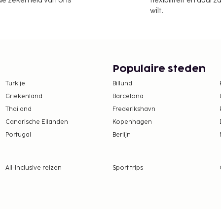
 de zekerheid van ons
flexibiliteit en duur
wilt.
ie, een kluis bij de
aatsen. Maak gebruik van
nkels/kiosken en een
t kunnen iets lekkers
drankje in een bar/lounge.
Populaire steden
en van een gratis
Turkije
Billund
ureau voor Toerisme,
Griekenland
Barcelona
nclassificatie
Thailand
Frederikshavn
Canarische Eilanden
Kopenhagen
te worden betaald. De
Portugal
Berlijn
ijn:
per persoon, per nacht.
ren die jonger zijn dan 18
All-Inclusive reizen
Sport trips
tie aan ons heeft