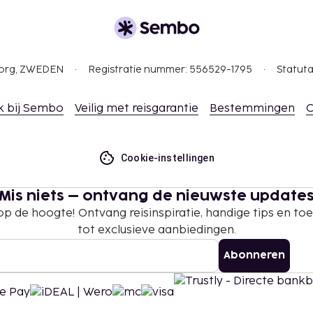
per nacht
n
 borgsommen zijn mogelijk
gborg, ZWEDEN
Registratie nummer: 556529-1795
Statuta
k bij Sembo
Veilig met reisgarantie
Bestemmingen
C
te betalingen bij deze
overschrijden. Neem
ommodatie via de
Cookie-instellingen
en zijn mogelijk.
Mis niets – ontvang de nieuwste update
 op de hoogte! Ontvang reisinspiratie, handige tips en t
tot exclusieve aanbiedingen.
Abonneren