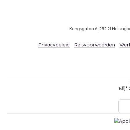
Parkeerkosten: EUR 21 per dag
Toeslag voor huisdieren: EUR 10 per huisdier, 
Assistentiedieren zijn vrijgesteld van toeslage
Deze lijst is mogelijk niet volledig. Toeslagen en
Kungsgatan 6, 252 21 Helsin
excl. btw en kunnen wijzigen.
Privacybeleid
Reisvoorwaarden
Wer
Wegens de nationale wetgeving mogen contan
accommodatie het bedrag van EUR 1000 niet 
voor meer informatie contact op met de acc
gegevens in de boekingsbevestiging.
Gasten kunnen overal contactloos betalen.
Contacloos inchecken en contactloos uitcheck
Blijf