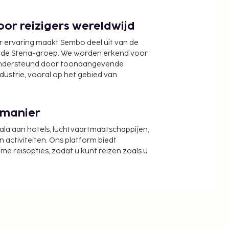
or reizigers wereldwijd
r ervaring maakt Sembo deel uit van de
wde Stena-groep. We worden erkend voor
ondersteund door toonaangevende
ndustrie, vooral op het gebied van
 manier
cala aan hotels, luchtvaartmaatschappijen,
activiteiten. Ons platform biedt
zame reisopties, zodat u kunt reizen zoals u