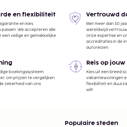
e en flexibiliteit
Vertrouwd do
jsgarantie en kies
Met meer dan 30 jaa
n passen. We accepteren alle
wereldwijd vertrou
 een veilige en gemakkelijke
onze expertise en 
accreditaties in de i
autoreizen.
ning
Reis op jouw
km
udige boekingssysteem.
Kies uit een breed s
serijservice en een 24-
er, om prijzen te vergelijken
vakantiewoningen en 
en met een bezoekje aan
 de zekerheid van ons
flexibiliteit en duur
 dit hotel zijn gratis
wilt.
et van een maaltijd in het
hotel van de 24-uurs
te worden betaald. De
Populaire steden
ijn: