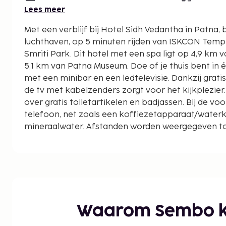
Lees meer
Met een verblijf bij Hotel Sidh Vedantha in Patna, be
luchthaven, op 5 minuten rijden van ISKCON Temp
Smriti Park. Dit hotel met een spa ligt op 4,9 km van Pathar Masjid en op
5,1 km van Patna Museum. Doe of je thuis bent in
met een minibar en een ledtelevisie. Dankzij gratis wi
de tv met kabelzenders zorgt voor het kijkplezie
over gratis toiletartikelen en badjassen. Bij de v
telefoon, net zoals een koffiezetapparaat/waterk
mineraalwater. Afstanden worden weergegeven tot
kilometer.
Pathar Masjid - 3,5 km
Buddha Smriti Park - 3,6 km
Folk Art Museum - 3,8 km
Konhara Ghat - 4 km
Har Mandir Takht - 4 km
Waarom Sembo k
Devi Temple - 4,1 km