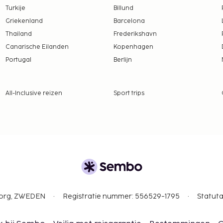
Turkije
Billund
ken te betalen via
Griekenland
Barcelona
Thailand
Frederikshavn
tie aan ons heeft
Canarische Eilanden
Kopenhagen
Portugal
Berlijn
 borgsommen zijn mogelijk
All-Inclusive reizen
Sport trips
gborg, ZWEDEN
Registratie nummer: 556529-1795
Statuta