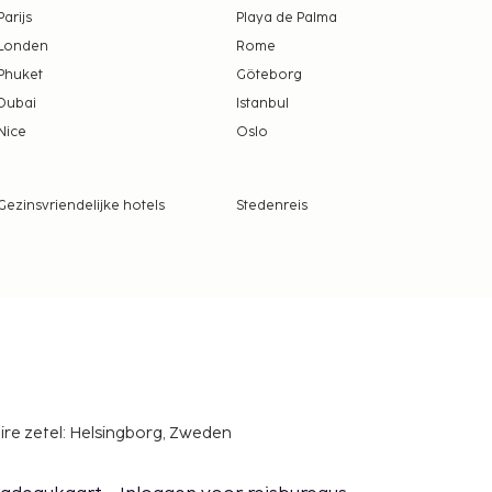
Parijs
Playa de Palma
Londen
Rome
Phuket
Göteborg
Dubai
Istanbul
Nice
Oslo
Gezinsvriendelijke hotels
Stedenreis
ire zetel: Helsingborg, Zweden