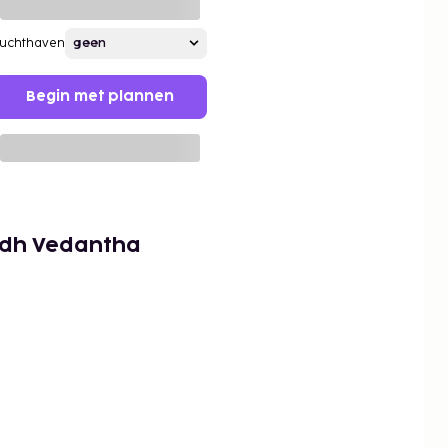
Luchthaven
Begin met plannen
idh Vedantha