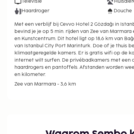
Televisie
Huisdier
Haardroger
Douche
Met een verblijf bij Cevvo Hotel 2 Gözdağı in Istanb
bevind je je op 5 min. rijden van Zee van Marmara
en Kunstcentrum. Dit hotel ligt op 18,6 km van Bağdat-laan en op 4,4 km
van Istanbul City Port Marinturk. Doe of je thuis b
klimaatgeregelde kamers. Er is gratis wifi op de k
internet wilt surfen. De privébadkamers met een
haardrogers en pantoffels. Afstanden worden weer
en kilometer.
Zee van Marmara - 3,6 km
Pendik haven - 3,7 km
Yunus Emre Cultuur- en Kunstcentrum - 4 km
Istanbul City Port Marinturk - 4,2 km
Winkelcentrum Pendorya - 4,7 km
Winkelcentrum Neomarin - 4,9 km
Aydos Kasteel - 5,1 km