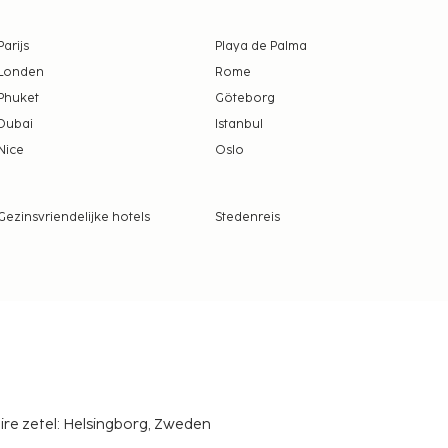
Parijs
Playa de Palma
Londen
Rome
Phuket
Göteborg
Dubai
Istanbul
Nice
Oslo
Gezinsvriendelijke hotels
Stedenreis
ire zetel: Helsingborg, Zweden