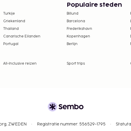
Populaire steden
 borgsommen zijn mogelijk
Turkije
Billund
Griekenland
Barcelona
Thailand
Frederikshavn
Canarische Eilanden
Kopenhagen
Portugal
Berlijn
All-Inclusive reizen
Sport trips
gborg, ZWEDEN
Registratie nummer: 556529-1795
Statuta