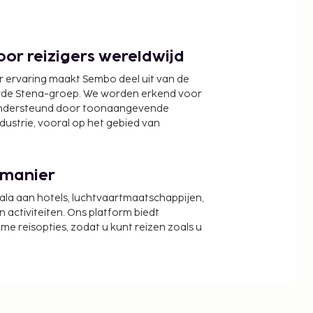
or reizigers wereldwijd
r ervaring maakt Sembo deel uit van de
wde Stena-groep. We worden erkend voor
ondersteund door toonaangevende
ndustrie, vooral op het gebied van
 manier
cala aan hotels, luchtvaartmaatschappijen,
activiteiten. Ons platform biedt
zame reisopties, zodat u kunt reizen zoals u