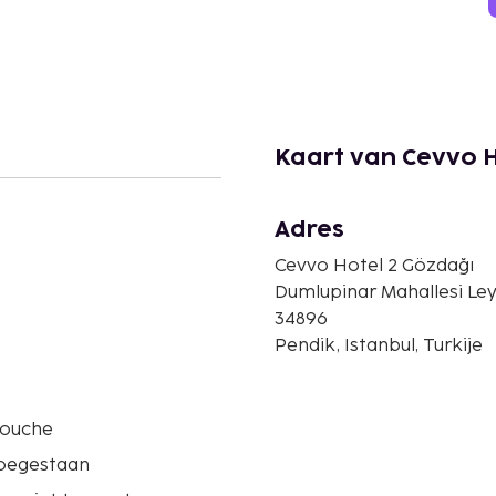
Kaart van Cevvo H
Adres
Cevvo Hotel 2 Gözdağı
Dumlupinar Mahallesi Le
34896
Pendik, Istanbul, Turkije
douche
oegestaan