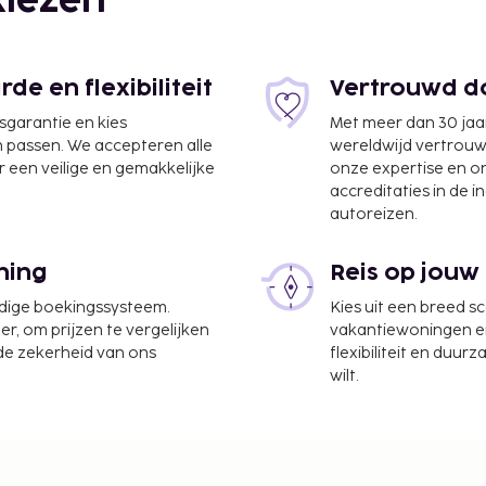
iezen
e en flexibiliteit
Vertrouwd do
jsgarantie en kies
Met meer dan 30 jaa
n passen. We accepteren alle
wereldwijd vertrou
 een veilige en gemakkelijke
onze expertise en 
accreditaties in de i
autoreizen.
ning
Reis op jouw
serijservice, een 24-uurs
udige boekingssysteem.
Kies uit een breed s
s parkeerplaatsen. De
er, om prijzen te vergelijken
vakantiewoningen en 
 de zekerheid van ons
flexibiliteit en duur
icht kunt genieten, maar
wilt.
 16.00 uur
de kamerprijs (onder