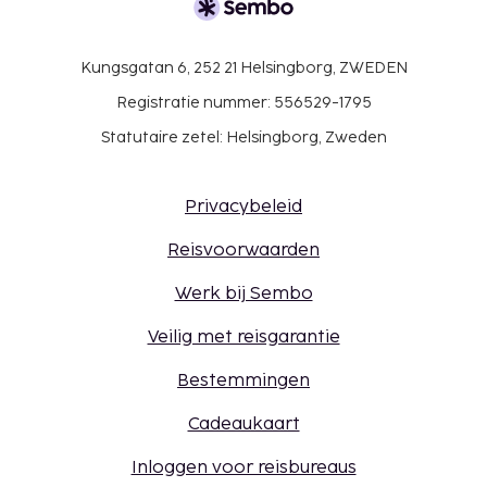
contact op te nemen met de accommodatie.
De contactgegevens vind je in de
boekingsbevestiging.
Kungsgatan 6, 252 21 Helsingborg, ZWEDEN
Gasten kunnen overal contactloos betalen.
Registratie nummer: 556529-1795
Statutaire zetel: Helsingborg, Zweden
Privacybeleid
Reisvoorwaarden
Werk bij Sembo
Veilig met reisgarantie
Bestemmingen
Cadeaukaart
Inloggen voor reisbureaus