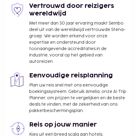
buitenzwembad. Extra voorzieningen van deze
Vertrouwd door reizigers
accommodatie zijn gratis wifi en hulp bij
wereldwijd
uitstapjes/tickets. Gasten van Belstay Milano Linate
Met meer dan 30 jaar ervaring maakt Sembo
kunnen genieten van een deugddoende maaltijd in
deel uit van de wereldwijd vertrouwde Stena-
het restaurant. Dagelijks kun je tegen betaling
groep. We worden erkend voor onze
genieten van een lekker ontbijtbuffet, dat
expertise en ondersteund door
geserveerd wordt van 06.30 uur tot 10.00 uur. Deze
toonaangevende accreditaties in de
accommodatie heeft zijn officiële
industrie, vooral op het gebied van
sterrenclassificatie gekregen van the local rating
autoreizen.
authority.
Eenvoudige reisplanning
De volgende kosten dienen bij de accommodatie te
worden betaald. De kosten kunnen inclusief
Plan uw reis snel met ons eenvoudige
boekingssysteem. Gebruik Amelia, onze AI Trip
toepasselijke belastingen zijn:
Planner, om prijzen te vergelijken en de beste
De stad heft de volgende belasting: EUR 2.50
deals te vinden, met de zekerheid van ons
per persoon, per nacht. Deze belasting is niet
pakketbeschermingsplan.
van toepassing op kinderen die jonger zijn dan
12 jaar.
Reis op jouw manier
Kies uit een breed scala aan hotels,