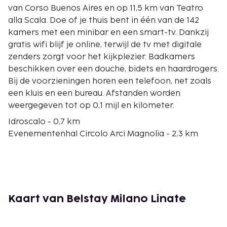
van Corso Buenos Aires en op 11,5 km van Teatro
alla Scala. Doe of je thuis bent in één van de 142
kamers met een minibar en een smart-tv. Dankzij
gratis wifi blijf je online, terwijl de tv met digitale
zenders zorgt voor het kijkplezier. Badkamers
beschikken over een douche, bidets en haardrogers.
Bij de voorzieningen horen een telefoon, net zoals
een kluis en een bureau. Afstanden worden
weergegeven tot op 0,1 mijl en kilometer.
Idroscalo - 0,7 km
Evenementenhal Circolo Arci Magnolia - 2,3 km
Parco Esposizioni Novegro - 3,2 km
IRCCS Stichting Nationaal Kanker Instituut - 8,6 km
Istituto Neurologico Carlo Besta - 9,3 km
Technische Hogeschool van Milaan - 9,7 km
Piazza Aspromonte - 10,5 km
Kaart van Belstay Milano Linate
Porta Venezia - 10,6 km
Piazza Lima - 10,7 km