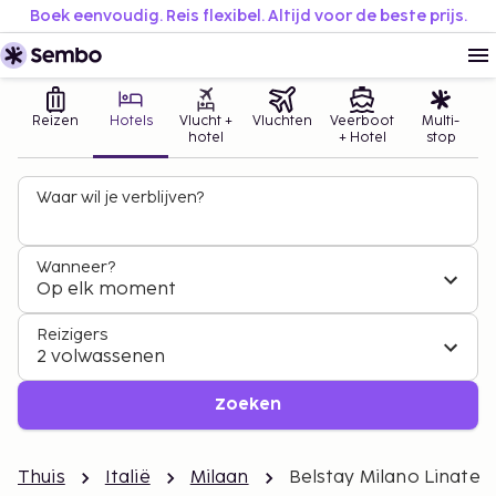
Boek eenvoudig. Reis flexibel. Altijd voor de beste prijs.
Reizen
Hotels
Vlucht +
Vluchten
Veerboot
Multi-
hotel
+ Hotel
stop
Waar wil je verblijven?
Wanneer?
Op elk moment
Reizigers
2 volwassenen
Zoeken
Thuis
Italië
Milaan
Belstay Milano Linate