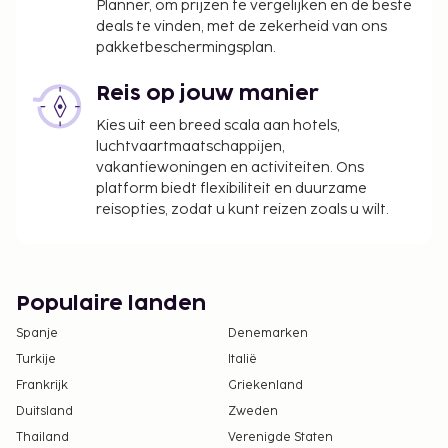
sterrenclassificatie gekregen van the local rating
Planner, om prijzen te vergelijken en de beste
authority.
deals te vinden, met de zekerheid van ons
pakketbeschermingsplan.
De volgende kosten dienen bij de accommodatie te
worden betaald. De kosten kunnen inclusief
Reis op jouw manier
toepasselijke belastingen zijn:
Kies uit een breed scala aan hotels,
Toeslag voor galadiner op kerstavond (24
luchtvaartmaatschappijen,
december) per volwassene: EUR 80
vakantiewoningen en activiteiten. Ons
Kindertarief voor galadiner op kerstavond (24
platform biedt flexibiliteit en duurzame
reisopties, zodat u kunt reizen zoals u wilt.
december): EUR 40 (voor kinderen tot 9 jaar
oud)
Toeslag voor galadiner op eerste kerstdag (25
december) per volwassene: EUR 80
Populaire landen
Kindertarief voor galadiner op eerste kerstdag
(25 december): EUR 40 (voor kinderen tot 9 jaar
Spanje
Denemarken
oud)
Turkije
Italië
Toeslag voor het Nieuwjaarsdag-galadiner (1
Frankrijk
Griekenland
januari) per volwassene: EUR 100
Duitsland
Zweden
Kindertarief voor Nieuwjaarsdag-galadiner (1
Thailand
Verenigde Staten