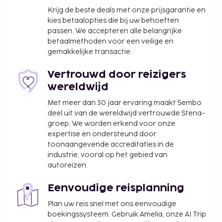
evenementfaciliteiten in dit hotel. Gasten kunnen
Krijg de beste deals met onze prijsgarantie en
kies betaalopties die bij uw behoeften
tegen betaling gebruikmaken van vervoer vanaf
passen. We accepteren alle belangrijke
het treinstation en ter plaatse heb je gratis
betaalmethoden voor een veilige en
parkeerplaatsen. Ontspan met massages,
gemakkelijke transactie.
lichaamsbehandelingen en gezichtsbehandelingen
wanneer je de volledig uitgeruste spa bezoekt. Duik
Vertrouwd door reizigers
in één van de 3 buitenzwembaden of 2
wereldwijd
bubbelbaden nadat je een rondje golf hebt
Met meer dan 30 jaar ervaring maakt Sembo
gespeeld. Enkele voorzieningen van dit hotel zijn
deel uit van de wereldwijd vertrouwde Stena-
gratis wifi, conciërgeservices en huwelijksservices.
groep. We worden erkend voor onze
Dankzij de gratis lokale shuttle wordt de reis naar
expertise en ondersteund door
nabije bezienswaardigheden een fluitje van een
toonaangevende accreditaties in de
cent. Geniet van Italiaanse gerechten bij Leonardo
industrie, vooral op het gebied van
da Vinci, een van de 2 restaurants van dit hotel, of
autoreizen.
blijf lekker binnen en profiteer van de roomservice
(beperkte tijden). Sluit je dag af met een drankje in
Eenvoudige reisplanning
een bar/lounge of een poolbar. Deze
Plan uw reis snel met ons eenvoudige
accommodatie heeft zijn officiële
boekingssysteem. Gebruik Amelia, onze AI Trip