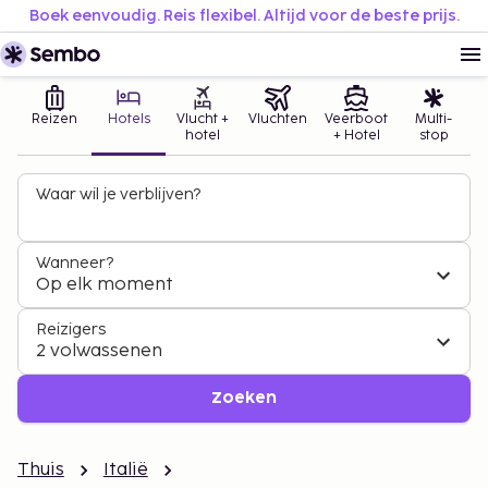
Boek eenvoudig. Reis flexibel. Altijd voor de beste prijs.
Reizen
Hotels
Vlucht +
Vluchten
Veerboot
Multi-
hotel
+ Hotel
stop
Waar wil je verblijven?
Wanneer?
Op elk moment
Reizigers
2 volwassenen
Zoeken
Thuis
Italië