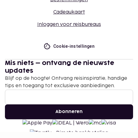
juni tot 15 september.
Cadeaukaart
Je kunt na overleg met de accommodatie
huisdieren meenemen (hiervoor gelden
Inloggen voor reisbureaus
toeslagen, die je kunt nalezen in de sectie
'Kosten'). De contactgegevens van de
accommodatie vind je in de
Cookie-instellingen
boekingsbevestiging.
Gasten kunnen overal contactloos betalen.
Mis niets – ontvang de nieuwste
Contacloos inchecken en contactloos
updates
uitchecken zijn mogelijk.
Blijf op de hoogte! Ontvang reisinspiratie, handige
tips en toegang tot exclusieve aanbiedingen.
Abonneren