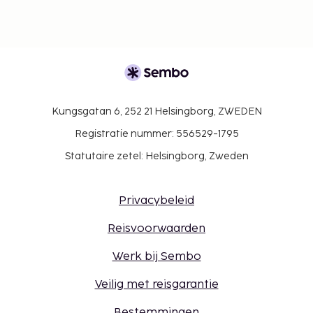
Alle gasten, waaronder kinderen, dienen tijdens
het inchecken aanwezig te zijn en hun door de
overheid verstrekte identiteitsbewijs met foto
of paspoort te laten zien.
Wegens de nationale wetgeving mogen
contante betalingen bij deze accommodatie
het bedrag van EUR 5000 niet overschrijden.
Kungsgatan 6, 252 21 Helsingborg, ZWEDEN
Neem voor meer informatie contact op met de
Registratie nummer: 556529-1795
accommodatie via de gegevens in de
Statutaire zetel: Helsingborg, Zweden
boekingsbevestiging.
Je dient vooraf te reserveren voor een spelletje
golf, massagebehandelingen en
Privacybeleid
spabehandelingen. Reserveringen kun je voor je
aankomt maken als je contact opneemt met
Reisvoorwaarden
dit hotel via de gegevens in de
Werk bij Sembo
boekingsbevestiging.
In overeenstemming met nationale en
Veilig met reisgarantie
gemeentelijke richtlijnen is airconditioning
alleen tijdens bepaalde uren beschikbaar van 15
Bestemmingen