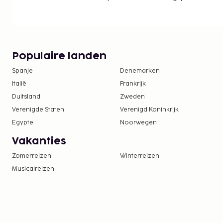
Populaire landen
Spanje
Denemarken
Italië
Frankrijk
Duitsland
Zweden
Verenigde Staten
Verenigd Koninkrijk
Egypte
Noorwegen
Vakanties
Zomerreizen
Winterreizen
Musicalreizen