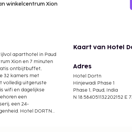
 van winkelcentrum Xion
Kaart van Hotel D
ijlvol aparthotel in Paud
ntrum Xion en 7 minuten
Adres
tis ontbijtbuffet,
nze 32 kamers met
Hotel Dortn
 volledig uitgeruste
Hinjewadi Phase 1
s wifi en dagelijkse
Phase 1, Paud, India
behoren een
N 18.584051132202152 E 
erij, een 24-
egenheid. Hotel DORTN
plex van Balewadi (6, 4
ijnde grote luchthaven is