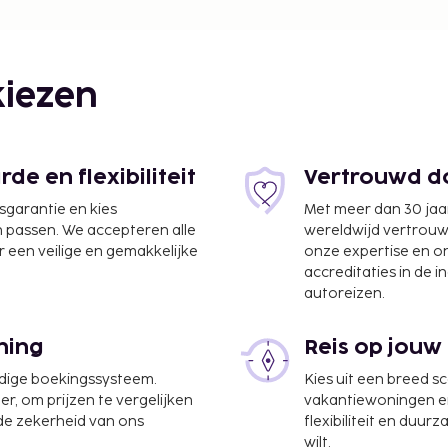
afstand.
iezen
e en flexibiliteit
Vertrouwd do
jsgarantie en kies
Met meer dan 30 jaa
n passen. We accepteren alle
wereldwijd vertrou
 een veilige en gemakkelijke
onze expertise en 
accreditaties in de i
autoreizen.
ning
Reis op jouw
udige boekingssysteem.
Kies uit een breed s
er, om prijzen te vergelijken
vakantiewoningen en 
 de zekerheid van ons
flexibiliteit en duur
wilt.