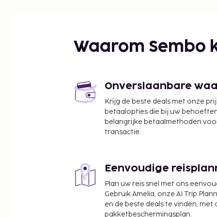
Pune (PNQ-Lohegaon), op ongeveer 25 kilometer 
Waarom Sembo k
Onverslaanbare waard
Krijg de beste deals met onze pri
betaalopties die bij uw behoefte
belangrijke betaalmethoden voor
transactie.
Eenvoudige reisplan
Plan uw reis snel met ons eenvo
Gebruik Amelia, onze AI Trip Plann
en de beste deals te vinden, met
pakketbeschermingsplan.