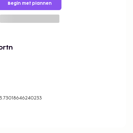
Begin met plannen
ortn
73.73018646240233