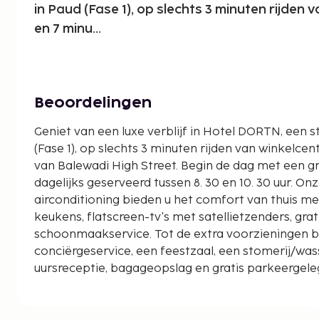
in Paud (Fase 1), op slechts 3 minuten rijden
en 7 minu...
Beoordelingen
Geniet van een luxe verblijf in Hotel DORTN, een st
(Fase 1), op slechts 3 minuten rijden van winkelce
van Balewadi High Street. Begin de dag met een gra
dagelijks geserveerd tussen 8. 30 en 10. 30 uur. O
airconditioning bieden u het comfort van thuis met
keukens, flatscreen-tv's met satellietzenders, grati
schoonmaakservice. Tot de extra voorzieningen 
conciërgeservice, een feestzaal, een stomerij/wass
uursreceptie, bagageopslag en gratis parkeergel
biedt ook gemakkelijke toegang tot het sportcom
km) en de rivier de Pavana (7, 6 km). De dichtstbijz