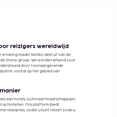
or reizigers wereldwijd
r ervaring maakt Sembo deel uit van de
wde Stena-groep. We worden erkend voor
ondersteund door toonaangevende
ndustrie, vooral op het gebied van
 manier
cala aan hotels, luchtvaartmaatschappijen,
activiteiten. Ons platform biedt
zame reisopties, zodat u kunt reizen zoals u