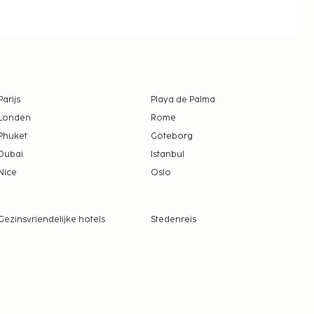
Parijs
Playa de Palma
Londen
Rome
Phuket
Göteborg
Dubai
Istanbul
Nice
Oslo
Gezinsvriendelijke hotels
Stedenreis