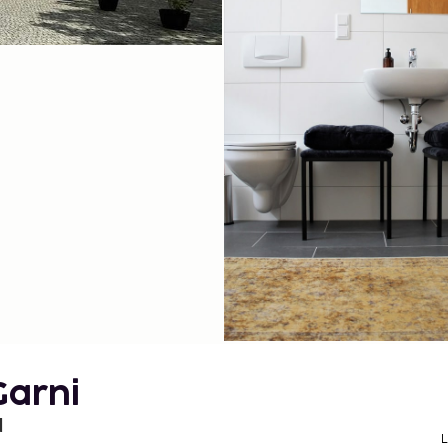
Garni
d