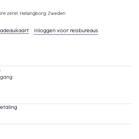
ire zetel: Helsingborg, Zweden
adeaukaart
Inloggen voor reisbureaus
s
oegang