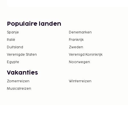
tot 10.00 uur.
De volgende kosten dienen bij de accommodatie 
kosten kunnen inclusief toepasselijke belastingen z
Populaire landen
De stad heft de volgende belasting: EUR 3.00 
Spanje
Denemarken
Deze belasting is niet van toepassing op kinde
jaar.
Italië
Frankrijk
Duitsland
Zweden
We hebben alle kosten vermeld die de accommoda
Verenigde Staten
Verenigd Koninkrijk
doorgegeven.
Egypte
Noorwegen
Toeslag voor het ontbijtbuffet: ca. EUR 16 vo
Vakanties
8 voor kinderen
Zomerreizen
Winterreizen
Deze lijst is mogelijk niet volledig. Toeslagen en
Musicalreizen
excl. btw en kunnen wijzigen.