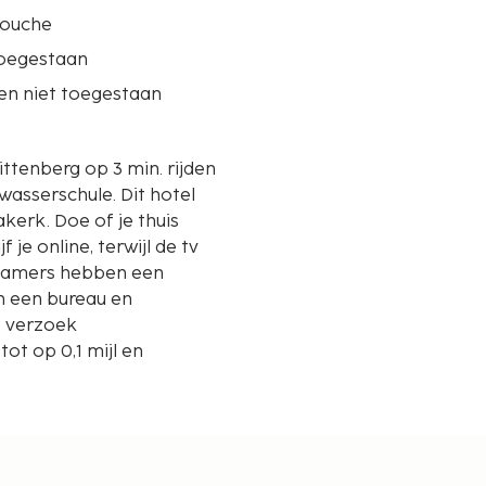
douche
oegestaan
en niet toegestaan
ittenberg op 3 min. rijden
chule. Dit hotel
akerk. Doe of je thuis
f je online, terwijl de tv
dkamers hebben een
n een bureau en
p verzoek
t op 0,1 mijl en