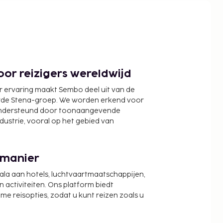
or reizigers wereldwijd
r ervaring maakt Sembo deel uit van de
wde Stena-groep. We worden erkend voor
ondersteund door toonaangevende
ndustrie, vooral op het gebied van
 manier
cala aan hotels, luchtvaartmaatschappijen,
activiteiten. Ons platform biedt
zame reisopties, zodat u kunt reizen zoals u