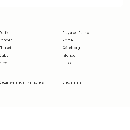
Parijs
Playa de Palma
Londen
Rome
Phuket
Göteborg
Dubai
Istanbul
Nice
Oslo
Gezinsvriendelijke hotels
Stedenreis