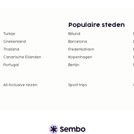
te worden betaald. De
ijn:
Populaire steden
per persoon, per nacht.
Turkije
Billund
ren die jonger zijn dan 18
Griekenland
Barcelona
Thailand
Frederikshavn
tie aan ons heeft
Canarische Eilanden
Kopenhagen
Portugal
Berlijn
or volwassenen en ca. EUR
All-Inclusive reizen
Sport trips
 borgsommen zijn mogelijk