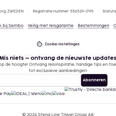
gborg, ZWEDEN
Registratie nummer: 556529-1795
Statuta
k bij Sembo
Veilig met reisgarantie
Bestemmingen
C
Cookie-instellingen
Mis niets – ontvang de nieuwste update
 op de hoogte! Ontvang reisinspiratie, handige tips en t
tot exclusieve aanbiedingen.
Abonneren
©
2026
Stena Line Travel Group AB