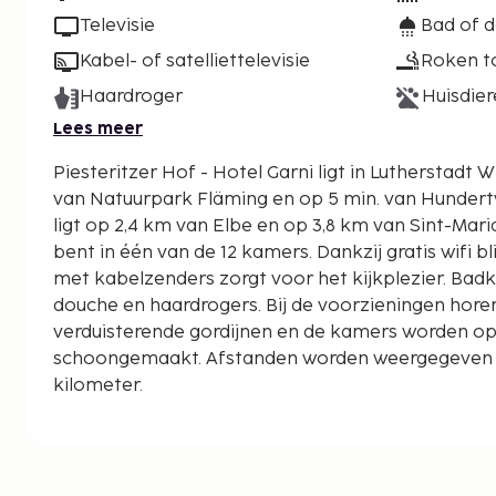
Televisie
Bad of 
Kabel- of satelliettelevisie
Roken t
Haardroger
Huisdier
Lees meer
Piesteritzer Hof - Hotel Garni ligt in Lutherstadt W
van Natuurpark Fläming en op 5 min. van Hundertwassers
ligt op 2,4 km van Elbe en op 3,8 km van Sint-Mari
bent in één van de 12 kamers. Dankzij gratis wifi blij
met kabelzenders zorgt voor het kijkplezier. Ba
douche en haardrogers. Bij de voorzieningen hore
verduisterende gordijnen en de kamers worden o
schoongemaakt. Afstanden worden weergegeven to
kilometer.
Natuurpark Fläming - 0,7 km
Elbe - 1,9 km
Hundertwasserschule - 3,4 km