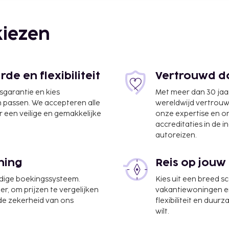
iezen
e en flexibiliteit
Vertrouwd do
jsgarantie en kies
Met meer dan 30 jaa
n passen. We accepteren alle
wereldwijd vertrou
 een veilige en gemakkelijke
onze expertise en 
accreditaties in de i
autoreizen.
 - Halle) - 78,3 km
ning
Reis op jouw
plaatse heb je gratis
udige boekingssysteem.
Kies uit een breed s
as en een tuin waar je
er, om prijzen te vergelijken
vakantiewoningen en 
van gratis wifi. Op
 de zekerheid van ons
flexibiliteit en duur
ffet geserveerd van
wilt.
eschikbaar van 08.00 uur