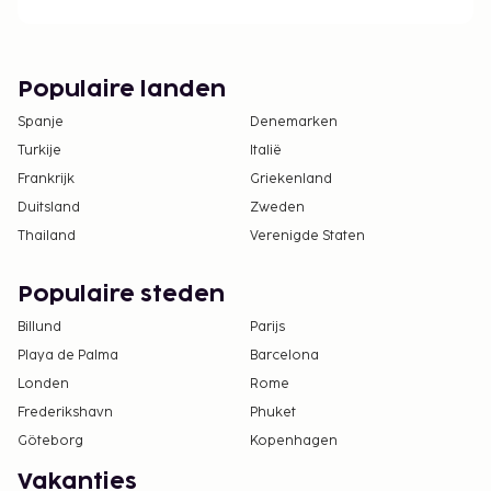
kinderen naar Brazilië reizen dienen voor
vertrek met het Braziliaanse consulaat te
overleggen voor meer informatie.
Populaire landen
Het zwembad is toegankelijk van 09.00 uur tot
Spanje
Denemarken
20.00 uur.
Turkije
Italië
Je hebt geen auto nodig om van en naar deze
Frankrijk
accommodatie te reizen.
Griekenland
Duitsland
Zweden
Thailand
Verenigde Staten
Populaire steden
Billund
Parijs
Playa de Palma
Barcelona
Londen
Rome
Frederikshavn
Phuket
Göteborg
Kopenhagen
Vakanties