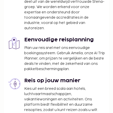
deel uit van de wereldwijd vertrouwde Stena-
groep. We worden erkend voor onze
Deze lijst is mogelijk niet volledig. Toeslagen en
expertise en ondersteund door
borgsommen zijn mogelijk excl. btw en kunnen
toonaangevende accreditaties in de
wijzigen.
industrie, vooral op het gebied van
Ouders of wettelijke voogden die reizen met
autoreizen.
kinderen van jonger dan 18 jaar dienen bij het
inchecken de geboorteakte en een
Eenvoudige reisplanning
identiteitsbewijs met foto (bijvoorbeeld een
Plan uw reis snel met ons eenvoudige
paspoort) te overhandigen. Als er bij
boekingssysteem. Gebruik Amelia, onze AI Trip
internationale reizen naar Brazilië slechts één
Planner, om prijzen te vergelijken en de beste
van de ouders met een kind reist, dan dient hij
deals te vinden, met de zekerheid van ons
pakketbeschermingsplan.
of zij, naast de geboorteakte en een
identiteitsbewijs met foto, een notarieel
Reis op jouw manier
bekrachtigde brief te overhandigen waarin
toestemming gegeven wordt door de andere
Kies uit een breed scala aan hotels,
ouder. Als de ouders of de wettelijke voogd niet
luchtvaartmaatschappijen,
vakantiewoningen en activiteiten. Ons
in staat of niet bereid zijn om deze
platform biedt flexibiliteit en duurzame
toestemming te presenteren, dan is er een
reisopties, zodat u kunt reizen zoals u wilt.
juridische toestemming nodig. Mensen die met