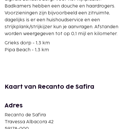
Badkamers hebben een douche en haardrogers.
Voorzieningen zijn bijvoorbeeld een zitruimte,
dagelijks is er een huishoudservice en een
strijkplank/strijkijzer kun je aanvragen. Afstanden
worden weergegeven tot op 0,1 mijl en kilometer.
Grieks dorp - 1,3 km
Pipa Beach - 1,3 km
Rua do Céu - 1,4 km
Love Beach - 2,1 km
Santuário Ecológico de Pipa - 2,4 km
Park van Chapadão - 2,4 km
Praia Baia dos Golfinhos - 2,9 km
Kaart van Recanto de Safira
Strand van Madeiro - 3 km
Praia das Minas - 3,2 km
Parque Estadual Mata da Pipa - 3,2 km
Adres
Praia de Cacimbinha - 5,2 km
Recanto de Safira
Curral strand - 5,2 km
Travessa Albacora 42
Praia Sibaúma - 6,5 km
59178-000