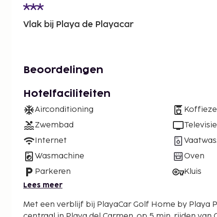
Vlak bij Playa de Playacar
Beoordelingen
Hotelfaciliteiten
Airconditioning
Koffiez
Zwembad
Televisie
Internet
Vaatwas
Wasmachine
Oven
Parkeren
Kluis
Lees meer
Met een verblijf bij PlayaCar Golf Home by Playa P
centraal in Playa del Carmen, op 5 min. rijden van