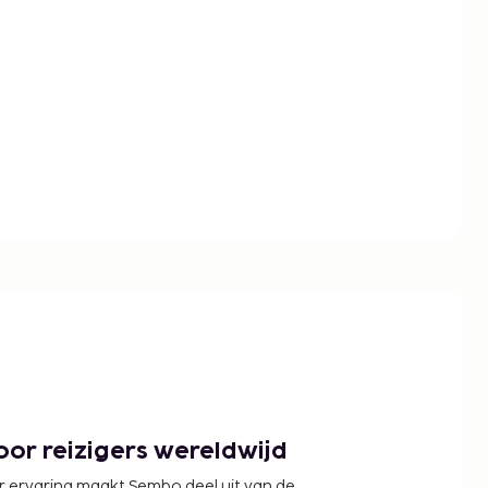
or reizigers wereldwijd
r ervaring maakt Sembo deel uit van de