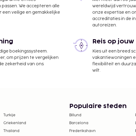
n passen. We accepteren alle
wereldwijd vertrou
 een veilige en gemakkelijke
onze expertise en 
accreditaties in de i
autoreizen.
ning
Reis op jouw
km
udige boekingssysteem.
Kies uit een breed s
ven Cancun) - 58,6 km
er, om prijzen te vergelijken
vakantiewoningen en 
 de zekerheid van ons
flexibiliteit en duur
ur per dag tegen betaling
wilt.
aatsen. Plezier
 van het uitzicht vanuit
ratis wifi,
Populaire steden
te worden betaald. De
ijn:
Turkije
Billund
Griekenland
Barcelona
, per verblijf
Thailand
Frederikshavn