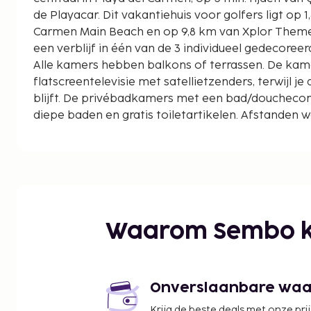
de Playacar. Dit vakantiehuis voor golfers ligt op 1,8 km van Playa del
Carmen Main Beach en op 9,8 km van Xplor Theme 
een verblijf in één van de 3 individueel gedecore
Alle kamers hebben balkons of terrassen. De ka
flatscreentelevisie met satellietzenders, terwijl je d
blijft. De privébadkamers met een bad/doucheco
diepe baden en gratis toiletartikelen. Afstanden
op 0,1 mijl en kilometer.
Mayan Ruïnes van Playacar - 0,1 km
Xaman Ha Aviary - 0,6 km
Playa de Playacar - 0,7 km
Plaza Paraiso - 1,1 km
Paseo del Carmen - 1,1 km
Waarom Sembo k
Fietspad op Paseo Xaman-Ha - 1,3 km
Quinta Avenida - 1,3 km
Playa del Carmen Maritime Terminal - 1,4 km
Founders Park - 1,4 km
Onverslaanbare waard
Portal Maya - 1,5 km
Krijg de beste deals met onze pri