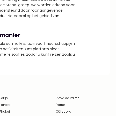
wde Stena-groep. We worden erkend voor
ondersteund door toonaangevende
ndustrie, vooral op het gebied van
 manier
cala aan hotels, luchtvaartmaatschappijen,
activiteiten. Ons platform biedt
zame reisopties, zodat u kunt reizen zoals u
Parijs
Playa de Palma
Londen
Rome
Phuket
Göteborg