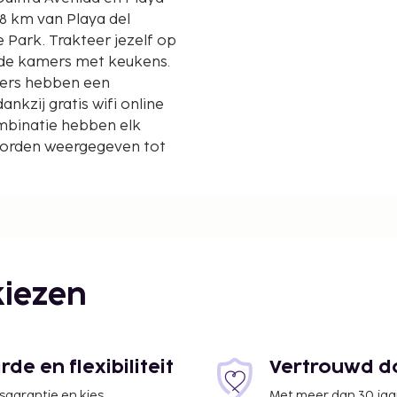
Park. Trakteer jezelf op
erde kamers met keukens.
mers hebben een
ankzij gratis wifi online
mbinatie hebben elk
 worden weergegeven tot
iezen
e en flexibiliteit
Vertrouwd do
jsgarantie en kies
Met meer dan 30 jaa