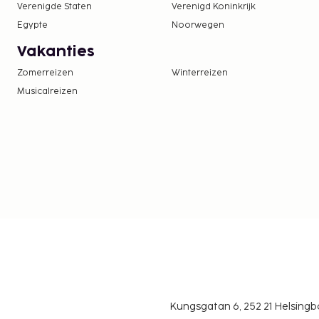
Verenigde Staten
Verenigd Koninkrijk
We hebben alle kosten vermeld die de accommoda
Egypte
Noorwegen
doorgegeven.
Vakanties
Toeslag voor luchthavenshuttle: USD 160.00 per
Een schoonmaakservice is beschikbaar tegen
Zomerreizen
Winterreizen
Musicalreizen
Deze lijst is mogelijk niet volledig. Toeslagen en
excl. btw en kunnen wijzigen.
In deze accommodatie zijn huisdieren en assis
toegestaan.
Kungsgatan 6, 252 21 Helsin