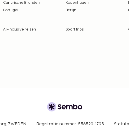
Canarische Eilanden
Kopenhagen
tie aan ons heeft
Portugal
Berlijn
 voertuig (retour)
 betaling
All-Inclusive reizen
Sport trips
 borgsommen zijn mogelijk
tentiedieren niet
gborg, ZWEDEN
Registratie nummer: 556529-1795
Statuta