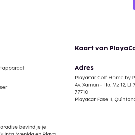
Kaart van PlayaCa
Adres
etapparaat
PlayaCar Golf Home by P
Av. Xaman - Ha, Mz 12, Lt 
ser
77710
Playacar Fase II, Quinta
aradise bevind je je
 Quinta Avenida en Playa