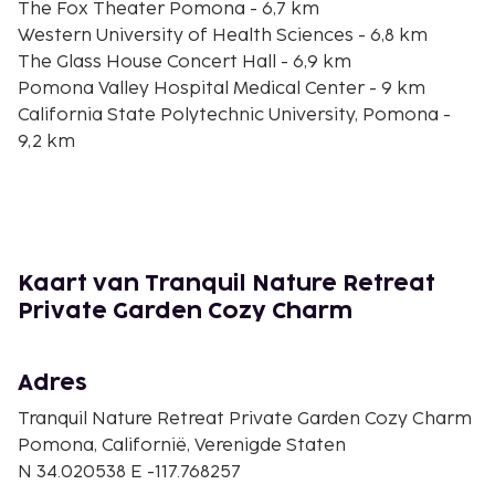
The Fox Theater Pomona - 6,7 km
Western University of Health Sciences - 6,8 km
The Glass House Concert Hall - 6,9 km
Pomona Valley Hospital Medical Center - 9 km
California State Polytechnic University, Pomona -
9,2 km
Cinemark Chino Movies 8 - 9,3 km
Fairplex - 9,6 km
Ayala Park - 9,8 km
Wally Parks NHRA Motorsports Museum - 10,2 km
BAPS Shri Swaminarayan Mandir - 10,2 km
Kaart van Tranquil Nature Retreat
Los Serranos Country Club - 10,3 km
Private Garden Cozy Charm
Casa Colina Hospital and Centers for Healthcare -
11,5 km
Casa Colina Hospital For Rehab Medicine - 11,5 km
Adres
In-N-Out Burger Pomona Dragstrip - 11,9 km
Tranquil Nature Retreat Private Garden Cozy Charm
De dichtstbijgelegen grootste luchthavens zijn:
Pomona, Californië, Verenigde Staten
Internationale luchthaven Ontario (ONT) - 21,4 km
N 34.020538 E -117.768257