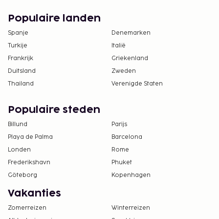
Populaire landen
Spanje
Denemarken
Turkije
Italië
Frankrijk
Griekenland
Duitsland
Zweden
Thailand
Verenigde Staten
Populaire steden
Billund
Parijs
Playa de Palma
Barcelona
Londen
Rome
Frederikshavn
Phuket
Göteborg
Kopenhagen
Vakanties
Zomerreizen
Winterreizen