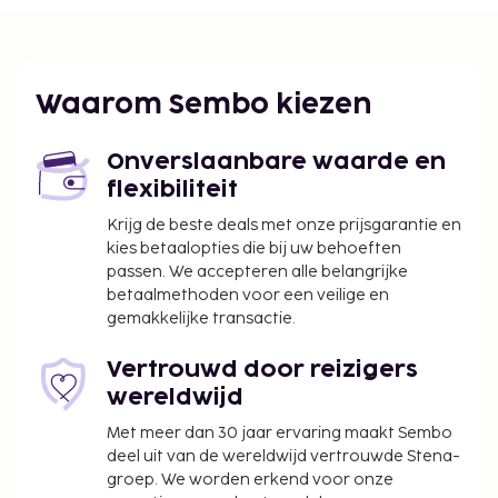
Fullerton, California (FUL-Nationale luchthaven
Fullerton) - 31,8 km
Orange County, California (SNA-John Wayne) - 51,8
km
Waarom Sembo kiezen
Los Angeles Intl. (LAX) - 73,7 km
Ter plaatse heb je gratis parkeerplaatsen.
Onverslaanbare waarde en
Een verplichte toeslag voor het schoonmaken
flexibiliteit
is bij het huurtarief van deze accommodatie
inbegrepen.
Krijg de beste deals met onze prijsgarantie en
De accommodatie wordt professioneel
kies betaalopties die bij uw behoeften
passen. We accepteren alle belangrijke
schoongemaakt.
betaalmethoden voor een veilige en
Contacloos inchecken en contactloos
gemakkelijke transactie.
uitchecken zijn mogelijk.
Vertrouwd door reizigers
wereldwijd
Met meer dan 30 jaar ervaring maakt Sembo
deel uit van de wereldwijd vertrouwde Stena-
groep. We worden erkend voor onze