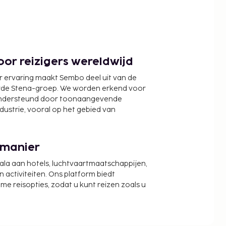
or reizigers wereldwijd
r ervaring maakt Sembo deel uit van de
wde Stena-groep. We worden erkend voor
ondersteund door toonaangevende
ndustrie, vooral op het gebied van
 manier
cala aan hotels, luchtvaartmaatschappijen,
activiteiten. Ons platform biedt
zame reisopties, zodat u kunt reizen zoals u