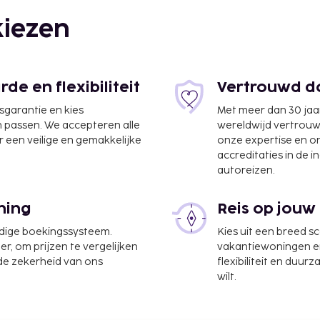
iezen
e en flexibiliteit
Vertrouwd do
jsgarantie en kies
Met meer dan 30 jaa
n passen. We accepteren alle
wereldwijd vertrou
 een veilige en gemakkelijke
onze expertise en 
accreditaties in de i
autoreizen.
nationale Luchthaven
ning
Reis op jouw
udige boekingssysteem.
Kies uit een breed s
ooral de recreatieve
er, om prijzen te vergelijken
vakantiewoningen en 
aciliteiten niet mis.
 de zekerheid van ons
flexibiliteit en duur
kinderen van jonger dan
wilt.
kte en een
paspoort) te