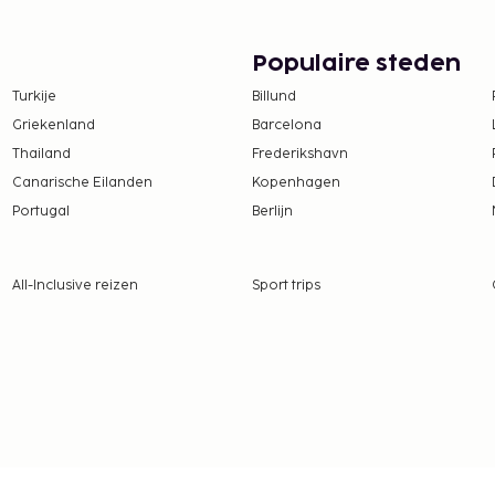
naar Brazilië slechts één
of zij, naast de
o, een notarieel
Populaire steden
toestemming gegeven
Turkije
Billund
de wettelijke voogd niet
Griekenland
Barcelona
ng te presenteren, dan is
Thailand
Frederikshavn
die met kinderen naar
Canarische Eilanden
Kopenhagen
aziliaanse consulaat te
Portugal
Berlijn
All-Inclusive reizen
Sport trips