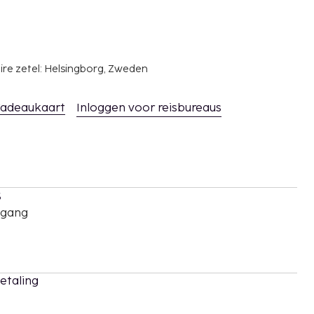
ire zetel: Helsingborg, Zweden
adeaukaart
Inloggen voor reisbureaus
s
oegang