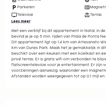
Parkeren
Magnet
Televisie
Terras
Lees meer
Met een verblijf bij dit appartement in Natal, in d
bevind je je op 5 min. rijden van Praia de Ponta N
Dit appartement ligt op 1,4 km van Artesanato Wi
km van Dunes Park. Maak het je gemakkelijk in d
beschikt over een keuken met een koelkast en een
privé terras. Er is gratis wifi om verbonden te blij
flatscreentelevisie voor je entertainment. Er zijn 
voorzieningen aanwezig, waaronder een magnetr
Afstanden worden weergegeven tot op 0,1 mijl en 
Artesanato Winkelcentrum - 0,6 km
Shopping do Artesanato, Vilarte - 0,8 km
Nordestão - Rota do Sol - 0,9 km
Morro do Careca - 1,1 km