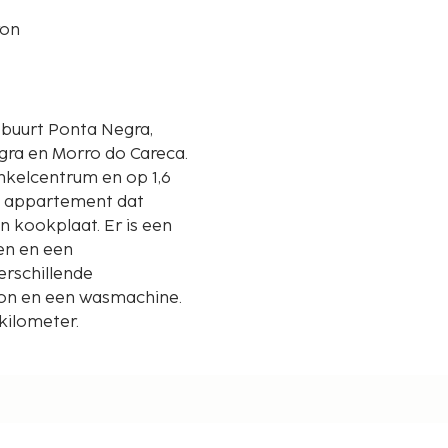
ron
e buurt Ponta Negra,
egra en Morro do Careca.
nkelcentrum en op 1,6
it appartement dat
 kookplaat. Er is een
ven en een
verschillende
on en een wasmachine.
kilometer.