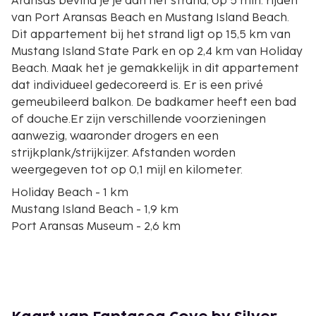
Aransas bevind je je aan het strand, op 5 min. rijden
van Port Aransas Beach en Mustang Island Beach.
Dit appartement bij het strand ligt op 15,5 km van
Mustang Island State Park en op 2,4 km van Holiday
Beach. Maak het je gemakkelijk in dit appartement
dat individueel gedecoreerd is. Er is een privé
gemeubileerd balkon. De badkamer heeft een bad
of douche.Er zijn verschillende voorzieningen
aanwezig, waaronder drogers en een
strijkplank/strijkijzer. Afstanden worden
weergegeven tot op 0,1 mijl en kilometer.
Holiday Beach - 1 km
Mustang Island Beach - 1,9 km
Port Aransas Museum - 2,6 km
Port Aransas Birding Center - 2,6 km
Palmilla Beach Golf Club - 2,6 km
Ellis Memorial Library - 2,9 km
Horace Caldwell Pier - 3,2 km
Port Aransas Beach - 3,3 km