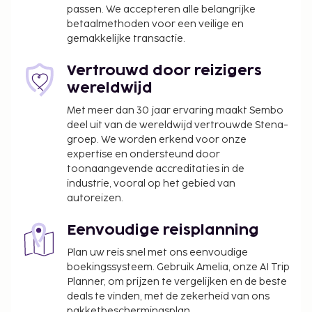
of profiteer van gratis wifi. Gasten van dit
passen. We accepteren alle belangrijke
appartement kunnen genieten van een
betaalmethoden voor een veilige en
deugddoende maaltijd in het restaurant.
gemakkelijke transactie.
Vertrouwd door reizigers
wereldwijd
Met meer dan 30 jaar ervaring maakt Sembo
deel uit van de wereldwijd vertrouwde Stena-
groep. We worden erkend voor onze
expertise en ondersteund door
toonaangevende accreditaties in de
industrie, vooral op het gebied van
autoreizen.
Eenvoudige reisplanning
Plan uw reis snel met ons eenvoudige
boekingssysteem. Gebruik Amelia, onze AI Trip
Planner, om prijzen te vergelijken en de beste
deals te vinden, met de zekerheid van ons
pakketbeschermingsplan.