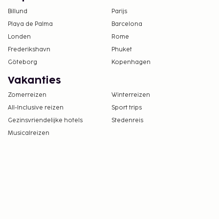
Billund
Parijs
Playa de Palma
Barcelona
Londen
Rome
Frederikshavn
Phuket
Göteborg
Kopenhagen
Vakanties
Zomerreizen
Winterreizen
All-Inclusive reizen
Sport trips
Gezinsvriendelijke hotels
Stedenreis
Musicalreizen