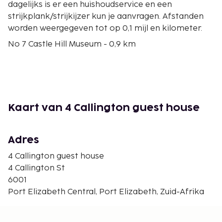
dagelijks is er een huishoudservice en een
strijkplank/strijkijzer kun je aanvragen. Afstanden
worden weergegeven tot op 0,1 mijl en kilometer.
No 7 Castle Hill Museum - 0,9 km
Horse Memorial - 0,9 km
Donkin Reserve - 1,2 km
Nelson Mandela Metropolitan Art Museum - 1,3 km
Donkin Hill Lighthouse - 1,4 km
St George's Park - 1,4 km
Kaart van 4 Callington guest house
Prince Alfred's Guard Memorial - 1,4 km
Stadhuis van Port Elizabeth - 1,5 km
St. George's Cricket Ground - 1,6 km
Adres
Campanile - 1,6 km
4 Callington guest house
St Mary's Cemetery - 1,7 km
4 Callington St
Marktplein - 1,7 km
6001
Grey High School - 1,7 km
Port Elizabeth Central, Port Elizabeth, Zuid-Afrika
Ron Belling Art Gallery - 1,8 km
South End Museum - 2,6 km