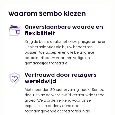
De dichtsbijzijnde luchthaven is Port Elizabeth (PLZ)
- 4,8 km
Waarom Sembo kiezen
Enkele van de voorzieningen zijn een
stomerij/wasserijservice, een 24-uurs receptie en
Onverslaanbare waarde en
een bagageopslagruimte. Ter plaatse heb je gratis
flexibiliteit
parkeerplaatsen. De accommodatie heeft een
terras waar je van het uitzicht kunt genieten, maar
Krijg de beste deals met onze prijsgarantie en
kies betaalopties die bij uw behoeften
profiteer ook van gratis wifi en conciërgeservices.
passen. We accepteren alle belangrijke
betaalmethoden voor een veilige en
gemakkelijke transactie.
Vertrouwd door reizigers
wereldwijd
Met meer dan 30 jaar ervaring maakt Sembo
deel uit van de wereldwijd vertrouwde Stena-
groep. We worden erkend voor onze
expertise en ondersteund door
toonaangevende accreditaties in de