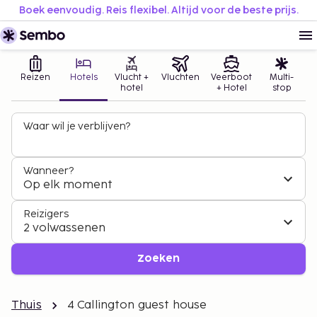
Boek eenvoudig. Reis flexibel. Altijd voor de beste prijs.
Reizen
Hotels
Vlucht +
Vluchten
Veerboot
Multi-
hotel
+ Hotel
stop
Waar wil je verblijven?
Wanneer?
Op elk moment
Reizigers
2 volwassenen
Zoeken
Thuis
4 Callington guest house