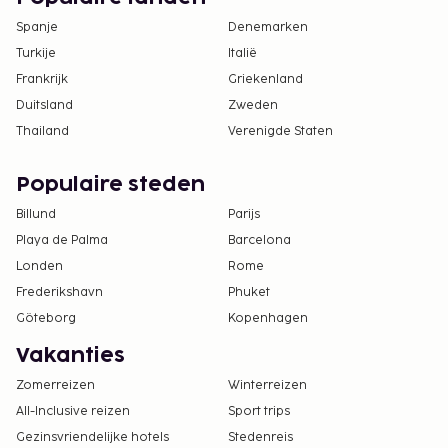
Spanje
Denemarken
Turkije
Italië
Frankrijk
Griekenland
Duitsland
Zweden
Thailand
Verenigde Staten
Populaire steden
Billund
Parijs
Playa de Palma
Barcelona
Londen
Rome
Frederikshavn
Phuket
Göteborg
Kopenhagen
Vakanties
Zomerreizen
Winterreizen
All-Inclusive reizen
Sport trips
Gezinsvriendelijke hotels
Stedenreis