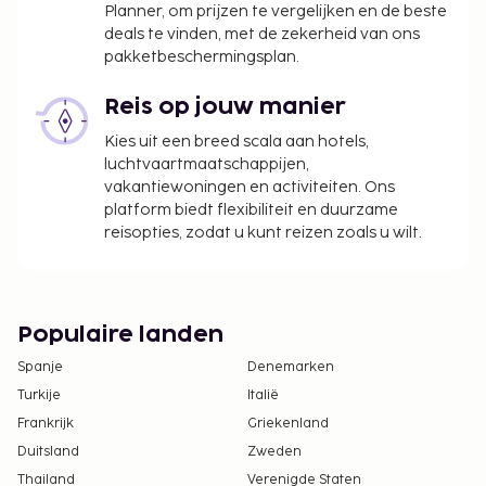
Planner, om prijzen te vergelijken en de beste
deals te vinden, met de zekerheid van ons
pakketbeschermingsplan.
Reis op jouw manier
Kies uit een breed scala aan hotels,
luchtvaartmaatschappijen,
vakantiewoningen en activiteiten. Ons
platform biedt flexibiliteit en duurzame
reisopties, zodat u kunt reizen zoals u wilt.
Populaire landen
Spanje
Denemarken
Turkije
Italië
Frankrijk
Griekenland
Duitsland
Zweden
Thailand
Verenigde Staten