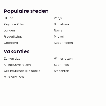
Populaire steden
Billund
Parijs
Playa de Palma
Barcelona
Londen
Rome
Frederikshavn
Phuket
Göteborg
Kopenhagen
Vakanties
Zomerreizen
Winterreizen
All-Inclusive reizen
Sport trips
Gezinsvriendelijke hotels
Stedenreis
Musicalreizen