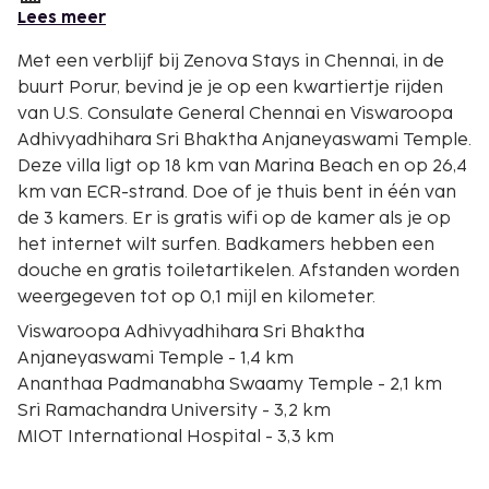
Lees meer
Met een verblijf bij Zenova Stays in Chennai, in de
buurt Porur, bevind je je op een kwartiertje rijden
van U.S. Consulate General Chennai en Viswaroopa
Adhivyadhihara Sri Bhaktha Anjaneyaswami Temple.
Deze villa ligt op 18 km van Marina Beach en op 26,4
km van ECR-strand. Doe of je thuis bent in één van
de 3 kamers. Er is gratis wifi op de kamer als je op
het internet wilt surfen. Badkamers hebben een
douche en gratis toiletartikelen. Afstanden worden
weergegeven tot op 0,1 mijl en kilometer.
Viswaroopa Adhivyadhihara Sri Bhaktha
Anjaneyaswami Temple - 1,4 km
Ananthaa Padmanabha Swaamy Temple - 2,1 km
Sri Ramachandra University - 3,2 km
MIOT International Hospital - 3,3 km
Chennai Trade Centre - 4,7 km