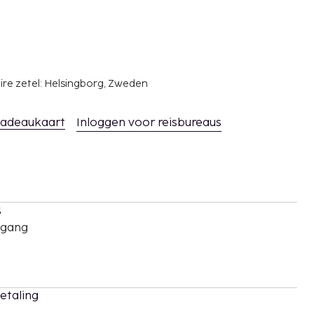
ire zetel: Helsingborg, Zweden
adeaukaart
Inloggen voor reisbureaus
s
oegang