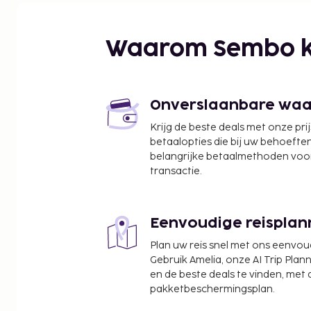
Eenhoorn Labyrint - 2,1 km
Praia da Paciência - 2,4 km
Waarom Sembo k
Ponta da Vigia - 2,5 km
Praia Vermelha - 2,9 km
Praia do Quilombo - 4,1 km
Praia do Gravatá - 4,7 km
Onverslaanbare waard
Praia de São Miguel - 4,7 km
Krijg de beste deals met onze pri
Praia da Saudade - 5,6 km
betaalopties die bij uw behoefte
Praia Alegre - 5,9 km
belangrijke betaalmethoden voor
De dichtsbijzijnde luchthaven is Navegantes (NVT-
transactie.
Intl.) - 12,9 km
De receptie is tijdens beperkte uren geopend. Ter 
Eenvoudige reisplan
parkeerplaatsen. Dagelijks kun je van 08.00 uur tot 10.00 uur genieten van
een gratis ontbijtbuffet.
Plan uw reis snel met ons eenvo
Toeslag voor late check-in: BRL 50 als je inche
Gebruik Amelia, onze AI Trip Plann
en de beste deals te vinden, met
06.30 uur
pakketbeschermingsplan.
Deze lijst is mogelijk niet volledig. Toeslagen en