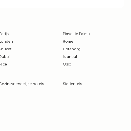
Parijs
Playa de Palma
Londen
Rome
Phuket
Göteborg
Dubai
Istanbul
Nice
Oslo
Gezinsvriendelijke hotels
Stedenreis