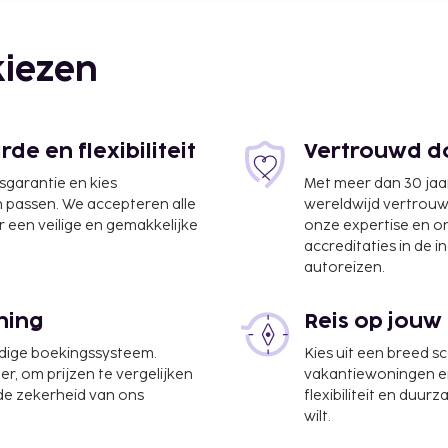
iezen
e en flexibiliteit
Vertrouwd do
jsgarantie en kies
Met meer dan 30 jaa
n passen. We accepteren alle
wereldwijd vertrou
 een veilige en gemakkelijke
onze expertise en 
Ministro Victor Konder
accreditaties in de i
autoreizen.
plaatse heb je gratis
ning
Reis op jouw
udige boekingssysteem.
Kies uit een breed s
ckt tussen 23.00 uur en
er, om prijzen te vergelijken
vakantiewoningen en 
 de zekerheid van ons
flexibiliteit en duur
wilt.
 borgsommen zijn mogelijk