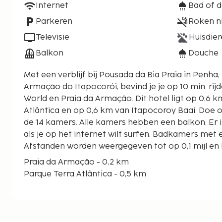
Internet
Bad of 
Parkeren
Roken n
Televisie
Huisdier
Balkon
Douche
Met een verblijf bij Pousada da Bia Praia in Penha, 
Armação do Itapocorói, bevind je je op 10 min. rij
World en Praia da Armação. Dit hotel ligt op 0,6 km van Parque Terra
Atlântica en op 0,6 km van Itapocoroy Baai. Doe of
de 14 kamers. Alle kamers hebben een balkon. Er i
als je op het internet wilt surfen. Badkamers met 
Afstanden worden weergegeven tot op 0,1 mijl en 
Praia da Armação - 0,2 km
Parque Terra Atlântica - 0,5 km
Itapocoroy Baai - 0,6 km
Beto Carrero World - 1,6 km
Cascalho Strand - 1,7 km
Praia Grande - 1,8 km