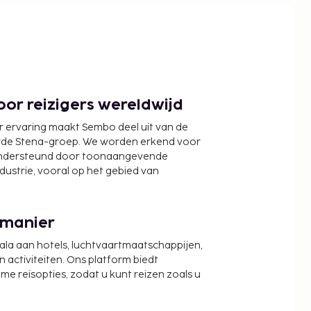
or reizigers wereldwijd
r ervaring maakt Sembo deel uit van de
wde Stena-groep. We worden erkend voor
ondersteund door toonaangevende
ndustrie, vooral op het gebied van
 manier
cala aan hotels, luchtvaartmaatschappijen,
activiteiten. Ons platform biedt
zame reisopties, zodat u kunt reizen zoals u