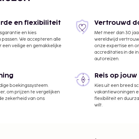
e en flexibiliteit
Vertrouwd do
jsgarantie en kies
Met meer dan 30 jaa
n passen. We accepteren alle
wereldwijd vertrou
 een veilige en gemakkelijke
onze expertise en 
accreditaties in de i
autoreizen.
ning
Reis op jouw
udige boekingssysteem.
Kies uit een breed s
er, om prijzen te vergelijken
vakantiewoningen en 
 de zekerheid van ons
flexibiliteit en duur
gruimte, een koelkast in
wilt.
Ter plaatse heb je gratis
as en een tuin waar je
van gratis wifi.
 per verblijf