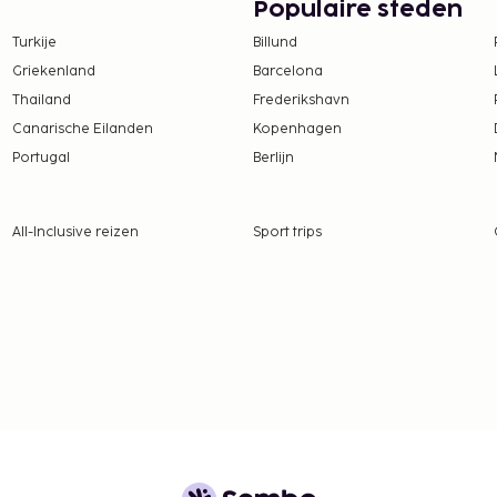
n
Populaire steden
Turkije
Billund
 borgsommen zijn mogelijk
Griekenland
Barcelona
Thailand
Frederikshavn
isdieren meenemen
Canarische Eilanden
Kopenhagen
 in de sectie 'Kosten'). De
Portugal
Berlijn
e in de
All-Inclusive reizen
Sport trips