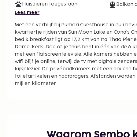
Huisdieren toegestaan
Balkon o
Lees meer
Met een verblijf bij Pumori Guesthouse in Puli bevi
kwartiertje rijden van Sun Moon Lake en Cona's Choco
bed & breakfast ligt op 17,2 km van Ita Thao Pier
Dome-kerk. Doe of je thuis bent in één van de 6 
met een flatscreentelevisie. Alle kamers hebben e
wifi blijf je online, terwijl de tv met digitale zende
kijkplezier. De privébadkamers met een douche h
toiletartikelen en haardrogers. Afstanden worden
mijl en kilometer.
Cona's Chocolade Kasteel - 0,2 km
Ecodorp Taomi - 0,2 km
Paper Dome-kerk - 0,3 km
Museum voor Houtskoolsnijwerk - 3,8 km
Museum van Entomologie Muhsheng - 3,8 km
Beeldenpark van het Nieuwe Tijdperk - 4 km
Waarom Sembo k