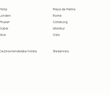
Parijs
Playa de Palma
Londen
Rome
Phuket
Göteborg
Dubai
Istanbul
Nice
Oslo
Gezinsvriendelijke hotels
Stedenreis