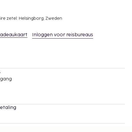
ire zetel: Helsingborg, Zweden
adeaukaart
Inloggen voor reisbureaus
s
oegang