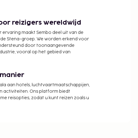
or reizigers wereldwijd
r ervaring maakt Sembo deel uit van de
wde Stena-groep. We worden erkend voor
ondersteund door toonaangevende
ndustrie, vooral op het gebied van
 manier
cala aan hotels, luchtvaartmaatschappijen,
activiteiten. Ons platform biedt
zame reisopties, zodat u kunt reizen zoals u