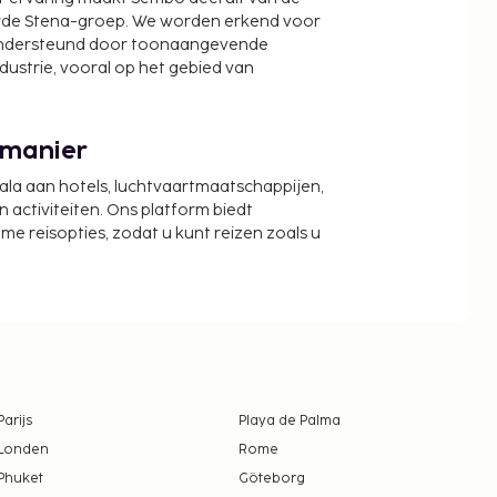
wde Stena-groep. We worden erkend voor
ondersteund door toonaangevende
ndustrie, vooral op het gebied van
 manier
cala aan hotels, luchtvaartmaatschappijen,
activiteiten. Ons platform biedt
zame reisopties, zodat u kunt reizen zoals u
Parijs
Playa de Palma
Londen
Rome
Phuket
Göteborg