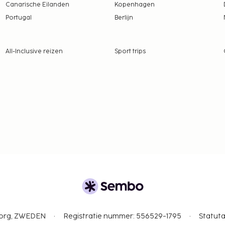
Canarische Eilanden
Kopenhagen
Portugal
Berlijn
tentiedieren niet
All-Inclusive reizen
Sport trips
gborg, ZWEDEN
Registratie nummer: 556529-1795
Statuta