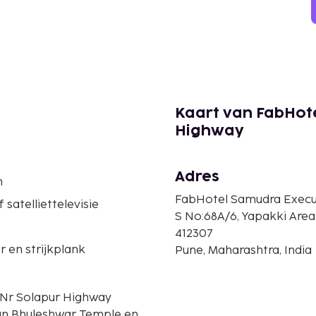
Kaart van FabHote
Highway
Adres
n
FabHotel Samudra Execut
 satelliettelevisie
S No:68A/6, Yapakki Area
412307
er en strijkplank
Pune, Maharashtra, India
- Nr Solapur Highway
 van Bhuleshwar Temple en