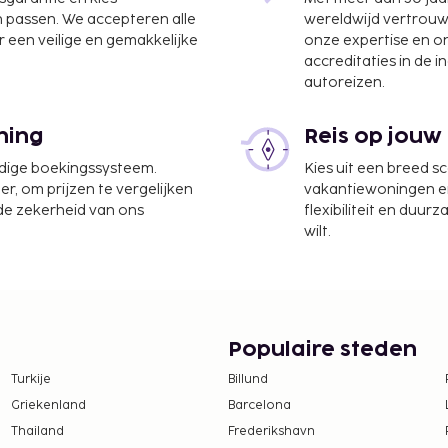
n passen. We accepteren alle
wereldwijd vertrou
 een veilige en gemakkelijke
onze expertise en 
accreditaties in de i
autoreizen.
ning
Reis op jouw
ra Executive - Nr
m
udige boekingssysteem.
Kies uit een breed s
er, om prijzen te vergelijken
vakantiewoningen en 
serijservice, een 24-uurs
 de zekerheid van ons
flexibiliteit en duur
eb je gratis
wilt.
n 2018. Profiteer in dit
 kennis met andere
boden. Dagelijks kun je
l ontbijt, dat
Populaire steden
R 300 voor volwassenen
Turkije
Billund
Griekenland
Barcelona
 borgsommen zijn mogelijk
Thailand
Frederikshavn