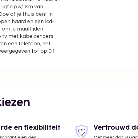
oe of je thuis bent in
pen haard en een lcd-
 om je maaltijden
l de tv met kabelzenders
ren een telefoon, net
weergegeven tot op 0,1
iezen
 km
e en flexibiliteit
Vertrouwd do
jsgarantie en kies
Met meer dan 30 jaa