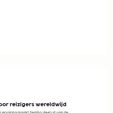
or reizigers wereldwijd
r ervaring maakt Sembo deel uit van de