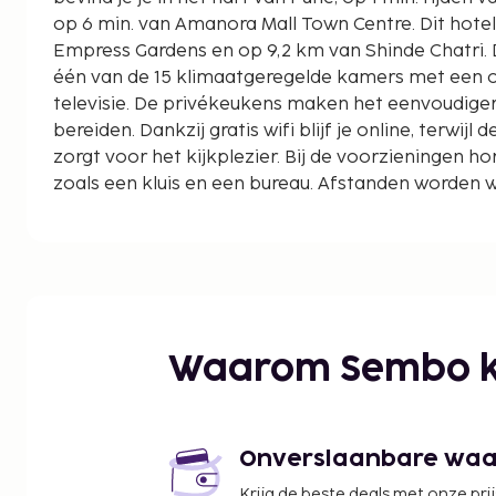
op 6 min. van Amanora Mall Town Centre. Dit hotel ligt op 8,1 km van
Empress Gardens en op 9,2 km van Shinde Chatri. D
één van de 15 klimaatgeregelde kamers met een o
televisie. De privékeukens maken het eenvoudiger
bereiden. Dankzij gratis wifi blijf je online, terwij
zorgt voor het kijkplezier. Bij de voorzieningen ho
zoals een kluis en een bureau. Afstanden worden 
mijl en kilometer.
Bhuleshwar Temple - 0,1 km
Amanora Mall Town Centre - 6 km
Empress Gardens - 8,1 km
Shinde Chatri - 9,2 km
St. Mary's Church - 9,3 km
Waarom Sembo k
National War Memorial Southern Command - 9,9
Tribal Museum - 11 km
Ashtavinayak-tempel - 11,3 km
ABC Farms - 11,6 km
Onverslaanbare waard
Darshan Museum - 11,6 km
Krijg de beste deals met onze pri