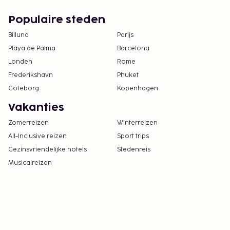
Gasten kunnen overal contactloos betalen.
Populaire steden
Contacloos inchecken en contactloos
Billund
uitchecken zijn mogelijk.
Parijs
Playa de Palma
Barcelona
Londen
Rome
Frederikshavn
Phuket
Göteborg
Kopenhagen
Vakanties
Zomerreizen
Winterreizen
All-Inclusive reizen
Sport trips
Gezinsvriendelijke hotels
Stedenreis
Musicalreizen