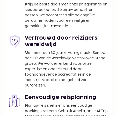
binnenzwembad, een stoombad en
Krijg de beste deals met onze prijsgarantie en
fitnessfaciliteiten. Andere kenmerken van dit hotel
kies betaalopties die bij uw behoeften
passen. We accepteren alle belangrijke
zijn gratis wifi, conciërgeservices en
betaalmethoden voor een veilige en
huwelijksservices. Geniet van lokale gerechten bij
gemakkelijke transactie.
Gululu, een van de 2 restaurants van dit hotel, of blijf
lekker binnen en profiteer van de roomservice
Vertrouwd door reizigers
(beperkte tijden). Ontspan met een lekker fris
wereldwijd
drankje van een poolbar of één van de 2
Met meer dan 30 jaar ervaring maakt Sembo
bars/lounges. Dagelijks wordt er tegen betaling
deel uit van de wereldwijd vertrouwde Stena-
ontbijt geserveerd. Hotelstars Union kent een
groep. We worden erkend voor onze
officiële sterrenclassificatie toe aan
expertise en ondersteund door
accommodaties in Malta. Deze accommodatie is
toonaangevende accreditaties in de
beoordeeld met 4 sterren superieur en krijgt op
industrie, vooral op het gebied van
deze pagina: 4,5.
autoreizen.
De volgende kosten dienen bij de accommodatie te
Eenvoudige reisplanning
worden betaald. De kosten kunnen inclusief
toepasselijke belastingen zijn:
Plan uw reis snel met ons eenvoudige
boekingssysteem. Gebruik Amelia, onze AI Trip
De stad heft de volgende belasting: EUR 1.50