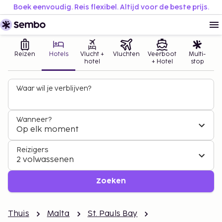
Boek eenvoudig. Reis flexibel. Altijd voor de beste prijs.
Reizen
Hotels
Vlucht +
Vluchten
Veerboot
Multi-
hotel
+ Hotel
stop
Waar wil je verblijven?
Wanneer?
Op elk moment
Reizigers
2 volwassenen
Zoeken
Thuis
Malta
St. Pauls Bay