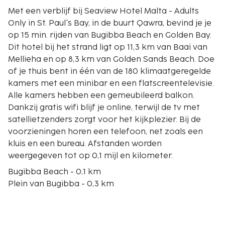
Met een verblijf bij Seaview Hotel Malta - Adults
Only in St. Paul's Bay, in de buurt Qawra, bevind je je
op 15 min. rijden van Bugibba Beach en Golden Bay.
Dit hotel bij het strand ligt op 11,3 km van Baai van
Mellieha en op 8,3 km van Golden Sands Beach. Doe
of je thuis bent in één van de 180 klimaatgeregelde
kamers met een minibar en een flatscreentelevisie.
Alle kamers hebben een gemeubileerd balkon.
Dankzij gratis wifi blijf je online, terwijl de tv met
satellietzenders zorgt voor het kijkplezier. Bij de
voorzieningen horen een telefoon, net zoals een
kluis en een bureau. Afstanden worden
weergegeven tot op 0,1 mijl en kilometer.
Bugibba Beach - 0,1 km
Plein van Bugibba - 0,3 km
Oracle Casino - 0,3 km
The Malta Classic Car Collection - 0,6 km
Salina National Park - 1,2 km