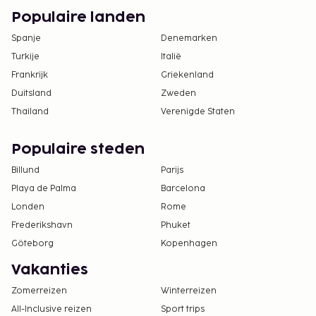
Populaire landen
Spanje
Denemarken
Turkije
Italië
Frankrijk
Griekenland
Duitsland
Zweden
Thailand
Verenigde Staten
Populaire steden
Billund
Parijs
Playa de Palma
Barcelona
Londen
Rome
Frederikshavn
Phuket
Göteborg
Kopenhagen
Vakanties
Zomerreizen
Winterreizen
All-Inclusive reizen
Sport trips