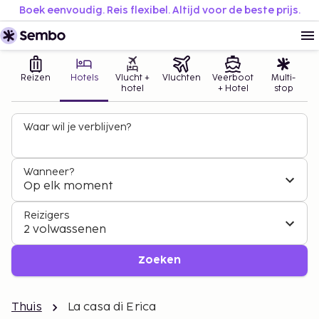
Boek eenvoudig. Reis flexibel. Altijd voor de beste prijs.
Reizen
Hotels
Vlucht +
Vluchten
Veerboot
Multi-
hotel
+ Hotel
stop
Waar wil je verblijven?
Wanneer?
Op elk moment
Reizigers
2 volwassenen
Zoeken
Thuis
La casa di Erica