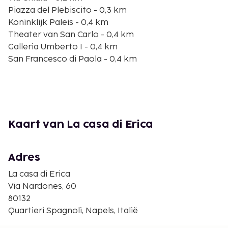
Piazza del Plebiscito - 0,3 km
Koninklijk Paleis - 0,4 km
Theater van San Carlo - 0,4 km
Galleria Umberto I - 0,4 km
San Francesco di Paola - 0,4 km
Via Toledo - 0,5 km
Piazza dei Martiri - 0,6 km
Castel Nuovo - 0,7 km
Piazza del Municipio - 0,7 km
Lungomare Caracciolo - 0,9 km
Kaart van La casa di Erica
Via Roma - 0,9 km
Via Partenope - 1 km
Haven van Molo Beverello - 1 km
Adres
Pignasecca Markt - 1,1 km
La casa di Erica
De dichtsbijzijnde luchthaven is Internationale
Via Nardones, 60
luchthaven Napels (NAP) - 12,4 km
80132
Quartieri Spagnoli, Napels, Italië
De receptie is tijdens beperkte uren geopend. In het
weekend wordt tegen betaling een ontbijt met