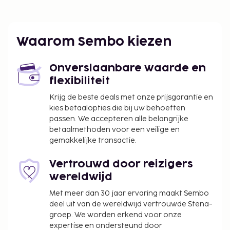
lokale gerechten geserveerd van 08.00 uur tot 12.30
uur.
De volgende kosten dienen bij de accommodatie te
Waarom Sembo kiezen
worden betaald. De kosten kunnen inclusief
toepasselijke belastingen zijn:
Onverslaanbare waarde en
De stad heft de volgende belasting: EUR 5.50
flexibiliteit
per persoon, per nacht voor maximaal 14
Krijg de beste deals met onze prijsgarantie en
nachten. Deze belasting is niet van toepassing
kies betaalopties die bij uw behoeften
op kinderen die jonger zijn dan 14 jaar.
passen. We accepteren alle belangrijke
Vóór het inchecken dien je een borgsom van
betaalmethoden voor een veilige en
gemakkelijke transactie.
EUR 100 te betalen.
We hebben alle kosten vermeld die de
Vertrouwd door reizigers
accommodatie aan ons heeft doorgegeven.
wereldwijd
Toeslag voor het ontbijt met lokale gerechten:
Met meer dan 30 jaar ervaring maakt Sembo
ca. EUR 4 per persoon
deel uit van de wereldwijd vertrouwde Stena-
groep. We worden erkend voor onze
Toeslag voor late check-in: EUR 15 als je
expertise en ondersteund door
incheckt tussen 22.00 uur en middernacht