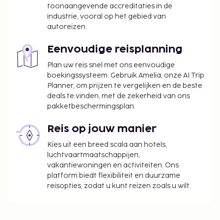
toonaangevende accreditaties in de
industrie, vooral op het gebied van
Deze lijst is mogelijk niet volledig. Toeslagen en
autoreizen.
borgsommen zijn mogelijk excl. btw en kunnen
wijzigen.
Eenvoudige reisplanning
Alle gasten, waaronder kinderen, dienen tijdens
Plan uw reis snel met ons eenvoudige
het inchecken aanwezig te zijn en hun door de
boekingssysteem. Gebruik Amelia, onze AI Trip
overheid verstrekte identiteitsbewijs met foto
Planner, om prijzen te vergelijken en de beste
of paspoort te laten zien.
deals te vinden, met de zekerheid van ons
Wegens de nationale wetgeving mogen
pakketbeschermingsplan.
contante betalingen bij deze accommodatie
het bedrag van EUR 5000 niet overschrijden.
Reis op jouw manier
Neem voor meer informatie contact op met de
Kies uit een breed scala aan hotels,
accommodatie via de gegevens in de
luchtvaartmaatschappijen,
boekingsbevestiging.
vakantiewoningen en activiteiten. Ons
platform biedt flexibiliteit en duurzame
reisopties, zodat u kunt reizen zoals u wilt.