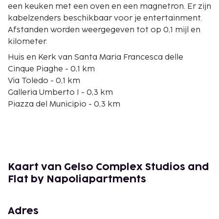
een keuken met een oven en een magnetron. Er zijn
kabelzenders beschikbaar voor je entertainment.
Afstanden worden weergegeven tot op 0,1 mijl en
kilometer.
Huis en Kerk van Santa Maria Francesca delle
Cinque Piaghe - 0,1 km
Via Toledo - 0,1 km
Galleria Umberto I - 0,3 km
Piazza del Municipio - 0,3 km
Via Roma - 0,4 km
Via Chiaia - 0,4 km
Piazza del Plebiscito - 0,5 km
Theater van San Carlo - 0,5 km
Pignasecca Markt - 0,5 km
Kaart van Gelso Complex Studios and
Koninklijk Paleis - 0,5 km
Flat by Napoliapartments
San Francesco di Paola - 0,5 km
Castel Nuovo - 0,6 km
Spaccanapoli - 0,6 km
Adres