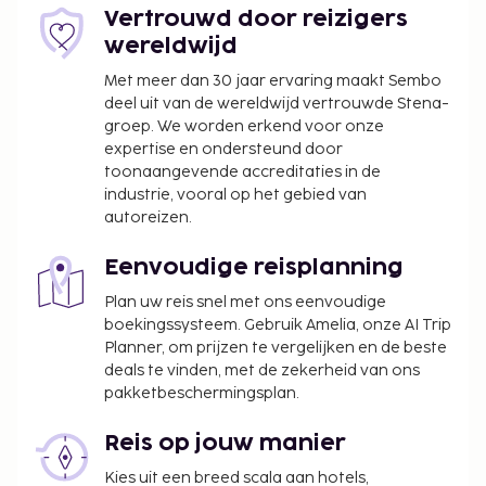
borgsommen zijn mogelijk excl. btw en kunnen
Vertrouwd door reizigers
wijzigen.
wereldwijd
Alle gasten, waaronder kinderen, dienen tijdens
Met meer dan 30 jaar ervaring maakt Sembo
het inchecken aanwezig te zijn en hun door de
deel uit van de wereldwijd vertrouwde Stena-
overheid verstrekte identiteitsbewijs met foto
groep. We worden erkend voor onze
of paspoort te laten zien.
expertise en ondersteund door
Wegens de nationale wetgeving mogen
toonaangevende accreditaties in de
industrie, vooral op het gebied van
contante betalingen bij deze accommodatie
autoreizen.
het bedrag van EUR 5000 niet overschrijden.
Neem voor meer informatie contact op met de
Eenvoudige reisplanning
accommodatie via de gegevens in de
boekingsbevestiging.
Plan uw reis snel met ons eenvoudige
boekingssysteem. Gebruik Amelia, onze AI Trip
Planner, om prijzen te vergelijken en de beste
deals te vinden, met de zekerheid van ons
pakketbeschermingsplan.
Reis op jouw manier
Kies uit een breed scala aan hotels,