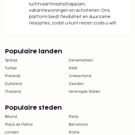
luchtvaartmaatschappijen,
vakantiewoningen en activiteiten. Ons
platform biedt flexibiliteit en duurzame
reisopties, zodat u kunt reizen zoals u wilt.
Populaire landen
Spanje
Denemarken
Turkije
Italië
Frankrijk
Griekenland
Duitsland
Zweden
Thailand
Verenigde Staten
Populaire steden
Billund
Parijs
Playa de Palma
Barcelona
Londen
Rome