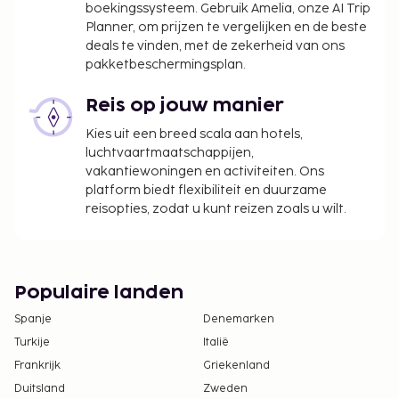
boekingssysteem. Gebruik Amelia, onze AI Trip
op kinderen die jonger zijn dan 18 jaar.
Planner, om prijzen te vergelijken en de beste
deals te vinden, met de zekerheid van ons
We hebben alle kosten vermeld die de
pakketbeschermingsplan.
accommodatie aan ons heeft doorgegeven.
Toeslag voor overdekt parkeren: EUR 8 per dag
Reis op jouw manier
Valetparkeerkosten: EUR 8 per dag
Kies uit een breed scala aan hotels,
luchtvaartmaatschappijen,
Deze lijst is mogelijk niet volledig. Toeslagen en
vakantiewoningen en activiteiten. Ons
borgsommen zijn mogelijk excl. btw en kunnen
platform biedt flexibiliteit en duurzame
wijzigen.
reisopties, zodat u kunt reizen zoals u wilt.
Gasten jonger dan 16 jaar oud worden bij deze
accommodatie voor volwassenen niet
toegelaten.
Populaire landen
Spanje
Denemarken
Turkije
Italië
Frankrijk
Griekenland
Duitsland
Zweden