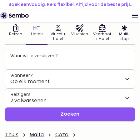
Boek eenvoudig. Reis flexibel. Altijd voor de beste prijs.
Reizen
Hotels
Vlucht +
Vluchten
Veerboot
Multi-
hotel
+ Hotel
stop
Waar wil je verblijven?
Wanneer?
Op elk moment
Reizigers
2 volwassenen
Zoeken
Thuis
Malta
Gozo