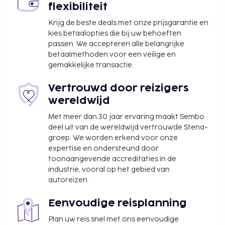
flexibiliteit
vindt de recreatieve voorzieningen vast leuk, met
onder meer een healthclub, een buitenzwembad en
Krijg de beste deals met onze prijsgarantie en
een binnenzwembad. Dit hotel heeft ook gratis wifi
kies betaalopties die bij uw behoeften
passen. We accepteren alle belangrijke
en conciërgeservices. Geniet van een maaltijd bij
betaalmethoden voor een veilige en
The Griffin Brasserie of bestel een snack in de
gemakkelijke transactie.
koffiebar/het café van dit hotel. Sluit je dag af met
een drankje in een bar/lounge of een poolbar.
Vertrouwd door reizigers
Dagelijks kun je van 07.30 uur tot 10.30 uur genieten
wereldwijd
van een gratis ontbijtbuffet. Hotelstars Union kent
Met meer dan 30 jaar ervaring maakt Sembo
in Malta een officiële sterrenclassificatie toe. Deze
deel uit van de wereldwijd vertrouwde Stena-
accommodatie heeft 5 sterren toegekend
groep. We worden erkend voor onze
gekregen.
expertise en ondersteund door
De volgende kosten dienen bij de accommodatie te
toonaangevende accreditaties in de
industrie, vooral op het gebied van
worden betaald. De kosten kunnen inclusief
autoreizen.
toepasselijke belastingen zijn:
De stad heft de volgende belasting: EUR 1.50
Eenvoudige reisplanning
per persoon, per nacht voor maximaal 15
Plan uw reis snel met ons eenvoudige
nachten. Deze belasting is niet van toepassing