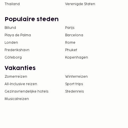
Thailand
Verenigde Staten
Populaire steden
Billund
Parijs
Playa de Palma
Barcelona
Londen
Rome
Frederikshavn
Phuket
Göteborg
Kopenhagen
Vakanties
Zomerreizen
Winterreizen
All-Inclusive reizen
Sport trips
Gezinsvriendelijke hotels
Stedenreis
Musicalreizen