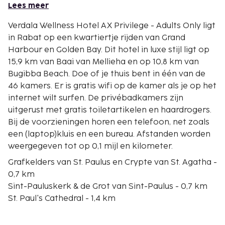
Lees meer
Verdala Wellness Hotel AX Privilege - Adults Only ligt
in Rabat op een kwartiertje rijden van Grand
Harbour en Golden Bay. Dit hotel in luxe stijl ligt op
15,9 km van Baai van Mellieha en op 10,8 km van
Bugibba Beach. Doe of je thuis bent in één van de
46 kamers. Er is gratis wifi op de kamer als je op het
internet wilt surfen. De privébadkamers zijn
uitgerust met gratis toiletartikelen en haardrogers.
Bij de voorzieningen horen een telefoon, net zoals
een (laptop)kluis en een bureau. Afstanden worden
weergegeven tot op 0,1 mijl en kilometer.
Grafkelders van St. Paulus en Crypte van St. Agatha -
0,7 km
Sint-Pauluskerk & de Grot van Sint-Paulus - 0,7 km
St. Paul's Cathedral - 1,4 km
Oude Stadspoort van Mdina - 1,4 km
Ta' Qali National Stadium - 3,3 km