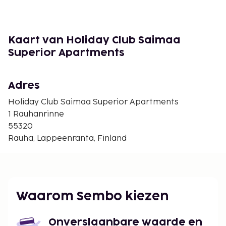
wordt op de kamer voorzien. Bij de voorzieningen
horen een telefoon, net zoals een magnetron en
een strijkplank/strijkijzer.
Kaart van Holiday Club Saimaa
Superior Apartments
Adres
Holiday Club Saimaa Superior Apartments
1 Rauhanrinne
55320
Rauha, Lappeenranta, Finland
Waarom Sembo kiezen
Onverslaanbare waarde en