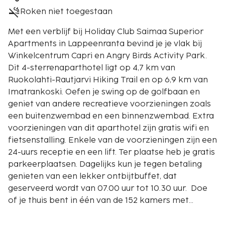
Roken niet toegestaan
Met een verblijf bij Holiday Club Saimaa Superior
Apartments in Lappeenranta bevind je je vlak bij
Winkelcentrum Capri en Angry Birds Activity Park.
Dit 4-sterrenaparthotel ligt op 4,7 km van
Ruokolahti-Rautjarvi Hiking Trail en op 6,9 km van
Imatrankoski. Oefen je swing op de golfbaan en
geniet van andere recreatieve voorzieningen zoals
een buitenzwembad en een binnenzwembad. Extra
voorzieningen van dit aparthotel zijn gratis wifi en
fietsenstalling. Enkele van de voorzieningen zijn een
24-uurs receptie en een lift. Ter plaatse heb je gratis
parkeerplaatsen. Dagelijks kun je tegen betaling
genieten van een lekker ontbijtbuffet, dat
geserveerd wordt van 07.00 uur tot 10.30 uur. Doe
of je thuis bent in één van de 152 kamers met
keukens, inclusief een koelkast en een oven. Een
flatscreentelevisie van 32 inch met digitale zenders