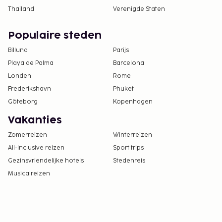
Thailand
Verenigde Staten
Populaire steden
Billund
Parijs
Playa de Palma
Barcelona
Londen
Rome
Frederikshavn
Phuket
Göteborg
Kopenhagen
Vakanties
Zomerreizen
Winterreizen
All-Inclusive reizen
Sport trips
Gezinsvriendelijke hotels
Stedenreis
Musicalreizen