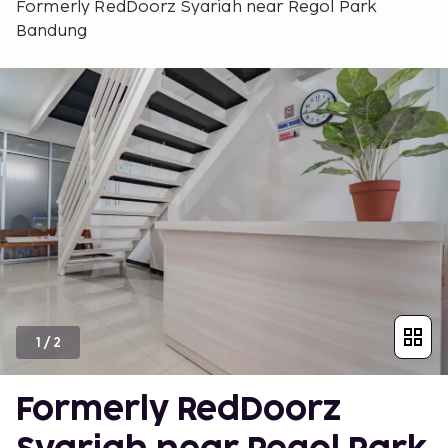
Formerly RedDoorz Syariah near Regol Park
Bandung
1
/
2
Formerly RedDoorz