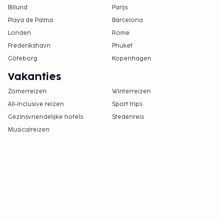
Billund
Parijs
Playa de Palma
Barcelona
Londen
Rome
Frederikshavn
Phuket
Göteborg
Kopenhagen
Vakanties
Zomerreizen
Winterreizen
All-Inclusive reizen
Sport trips
Gezinsvriendelijke hotels
Stedenreis
Musicalreizen