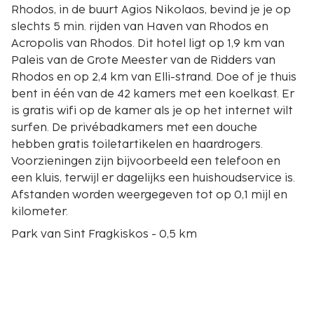
Rhodos, in de buurt Agios Nikolaos, bevind je je op
slechts 5 min. rijden van Haven van Rhodos en
Acropolis van Rhodos. Dit hotel ligt op 1,9 km van
Paleis van de Grote Meester van de Ridders van
Rhodos en op 2,4 km van Elli-strand. Doe of je thuis
bent in één van de 42 kamers met een koelkast. Er
is gratis wifi op de kamer als je op het internet wilt
surfen. De privébadkamers met een douche
hebben gratis toiletartikelen en haardrogers.
Voorzieningen zijn bijvoorbeeld een telefoon en
een kluis, terwijl er dagelijks een huishoudservice is.
Afstanden worden weergegeven tot op 0,1 mijl en
kilometer.
Park van Sint Fragkiskos - 0,5 km
Joodse Wijk - 0,6 km
Kerk van de Maagd van de Burgh - 0,7 km
Joods Synagogemuseum - 0,7 km
Diagoras-stadion - 0,7 km