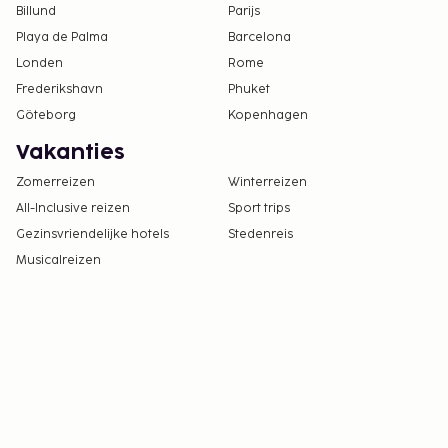
Billund
Parijs
Playa de Palma
Barcelona
Londen
Rome
Frederikshavn
Phuket
Göteborg
Kopenhagen
Vakanties
Zomerreizen
Winterreizen
All-Inclusive reizen
Sport trips
Gezinsvriendelijke hotels
Stedenreis
Musicalreizen