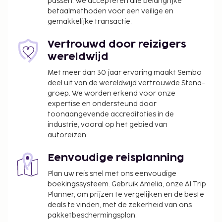
passen. We accepteren alle belangrijke
op je kamer en profiteer van de roomservice
betaalmethoden voor een veilige en
(beperkte tijden) van dit hotel. Bestel je favoriete
gemakkelijke transactie.
drankje in een bar/lounge.
De volgende kosten dienen bij de accommodatie te
Vertrouwd door reizigers
worden betaald. De kosten kunnen inclusief
wereldwijd
toepasselijke belastingen zijn:
Met meer dan 30 jaar ervaring maakt Sembo
Er wordt een stadsbelasting door de stad geïnd
deel uit van de wereldwijd vertrouwde Stena-
groep. We worden erkend voor onze
en bij de accommodatie in rekening gebracht.
expertise en ondersteund door
Deze belasting wordt per seizoen aangepast en
toonaangevende accreditaties in de
geldt mogelijk niet het hele jaar lang. Er gelden
industrie, vooral op het gebied van
mogelijk ook andere uitzonderingen en
autoreizen.
kortingen. Neem voor meer informatie contact
op met de accommodatie via de
Eenvoudige reisplanning
contactgegevens in de boekingsbevestiging.
Plan uw reis snel met ons eenvoudige
De stad heft de volgende belasting: van 1
boekingssysteem. Gebruik Amelia, onze AI Trip
november tot 31 maart betaal je EUR 0.50 per
Planner, om prijzen te vergelijken en de beste
accommodatie, per nacht.
deals te vinden, met de zekerheid van ons
De stad heft de volgende belasting: van 1 april
pakketbeschermingsplan.