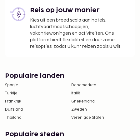
tot 31 oktober betaal je EUR 2.00 per
accommodatie, per nacht.
Reis op jouw manier
Kies uit een breed scala aan hotels,
We hebben alle kosten vermeld die de
luchtvaartmaatschappijen,
accommodatie aan ons heeft doorgegeven.
vakantiewoningen en activiteiten. Ons
Wastoeslag: EUR 8 per dag
platform biedt flexibiliteit en duurzame
reisopties, zodat u kunt reizen zoals u wilt.
Deze lijst is mogelijk niet volledig. Toeslagen en
borgsommen zijn mogelijk excl. btw en kunnen
wijzigen.
Populaire landen
Wegens de nationale wetgeving mogen
contante betalingen bij deze accommodatie
Spanje
Denemarken
het bedrag van EUR 500 niet overschrijden.
Turkije
Italië
Neem voor meer informatie contact op met de
Frankrijk
Griekenland
accommodatie via de gegevens in de
Duitsland
Zweden
boekingsbevestiging.
Thailand
Verenigde Staten
Populaire steden