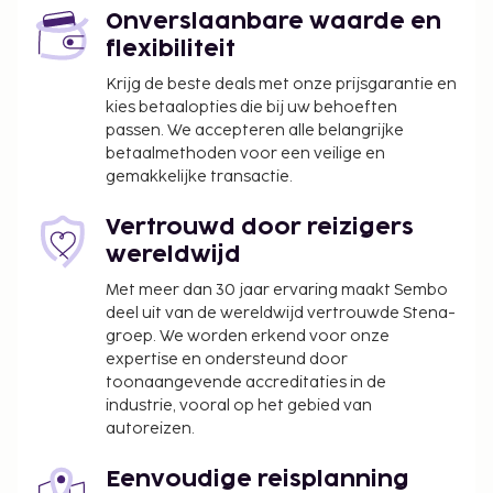
meertalig personeel. Ter plaatse heb je gratis
Onverslaanbare waarde en
parkeerplaatsen. Geniet van recreatieve
flexibiliteit
voorzieningen zoals een binnenzwembad en een
sauna. Enkele voorzieningen van dit aparthotel zijn
Krijg de beste deals met onze prijsgarantie en
kies betaalopties die bij uw behoeften
gratis wifi, conciërgeservices en huwelijksservices.
passen. We accepteren alle belangrijke
Echtparen die een kamer willen delen, dienen te
betaalmethoden voor een veilige en
bewijzen dat zij gehuwd zijn.
gemakkelijke transactie.
Vertrouwd door reizigers
wereldwijd
Met meer dan 30 jaar ervaring maakt Sembo
deel uit van de wereldwijd vertrouwde Stena-
groep. We worden erkend voor onze
expertise en ondersteund door
toonaangevende accreditaties in de
industrie, vooral op het gebied van
autoreizen.
Eenvoudige reisplanning