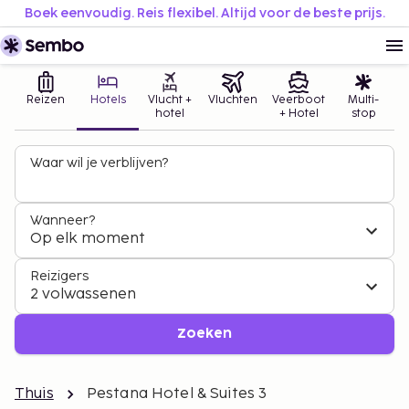
Boek eenvoudig. Reis flexibel. Altijd voor de beste prijs.
Reizen
Hotels
Vlucht +
Vluchten
Veerboot
Multi-
hotel
+ Hotel
stop
Waar wil je verblijven?
Wanneer?
Op elk moment
Reizigers
2 volwassenen
Zoeken
Thuis
Pestana Hotel & Suites 3