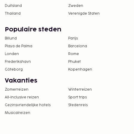
Duitsland
Zweden
Thailand
Verenigde Staten
Populaire steden
Billund
Parijs
Playa de Palma
Barcelona
Londen
Rome
Frederikshavn
Phuket
Göteborg
Kopenhagen
Vakanties
Zomerreizen
Winterreizen
All-Inclusive reizen
Sport trips
Gezinsvriendelijke hotels
Stedenreis
Musicalreizen