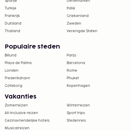
Spanje
Denemarken
Turkije
Italië
Frankrijk
Griekenland
Duitsland
Zweden
Thailand
Verenigde Staten
Populaire steden
Billund
Parijs
Playa de Palma
Barcelona
Londen
Rome
Frederikshavn
Phuket
Göteborg
Kopenhagen
Vakanties
Zomerreizen
Winterreizen
All-Inclusive reizen
Sport trips
Gezinsvriendelijke hotels
Stedenreis
Musicalreizen