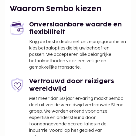
Internationale luchthaven King Khaled) - 21,3 km
Waarom Sembo kiezen
De receptie is tijdens beperkte uren geopend.
Geniet van een binnenzwembad of profiteer van
Onverslaanbare waarde en
een open haard in de lobby.
flexibiliteit
Echtparen die een kamer willen delen, dienen te
bewijzen dat zij gehuwd zijn.
Krijg de beste deals met onze prijsgarantie en
kies betaalopties die bij uw behoeften
passen. We accepteren alle belangrijke
betaalmethoden voor een veilige en
gemakkelijke transactie.
Vertrouwd door reizigers
wereldwijd
Met meer dan 30 jaar ervaring maakt Sembo
deel uit van de wereldwijd vertrouwde Stena-
groep. We worden erkend voor onze
expertise en ondersteund door
toonaangevende accreditaties in de
industrie, vooral op het gebied van