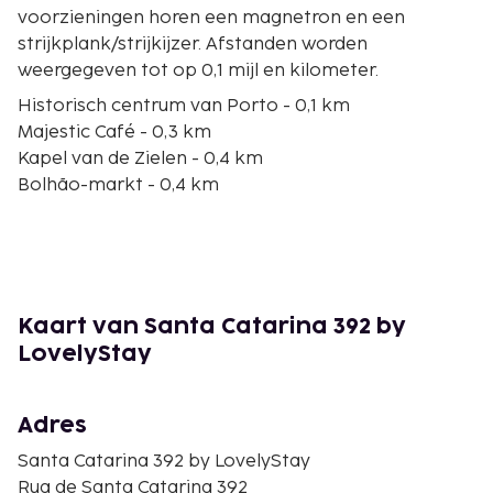
voorzieningen horen een magnetron en een
strijkplank/strijkijzer. Afstanden worden
weergegeven tot op 0,1 mijl en kilometer.
Historisch centrum van Porto - 0,1 km
Majestic Café - 0,3 km
Kapel van de Zielen - 0,4 km
Bolhão-markt - 0,4 km
Coliseu do Porto - 0,4 km
Praça da Batalha - 0,6 km
Avenida dos Aliados - 0,6 km
Stadhuis van Porto - 0,7 km
Jardim de São Lázaro - 0,7 km
Kaart van Santa Catarina 392 by
Igreja da Santíssima Trindade - 0,7 km
LovelyStay
Rua das Flores - 0,8 km
Kathedraal van Porto - 1 km
Dom Luis I-brug - 1 km
Adres
Clérigos-kerk - 1,1 km
Santa Catarina 392 by LovelyStay
Casa-Museu Guerra Junqueiro - 1,1 km
Rua de Santa Catarina 392