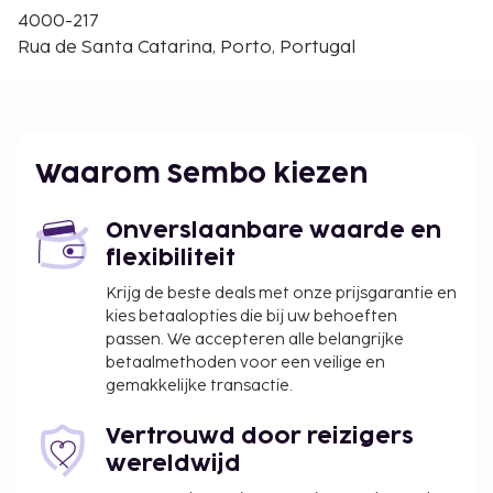
De dichtsbijzijnde luchthaven is Porto (OPO-Dr.
4000-217
Francisco de Sa Carneiro) - 17,8 km
Rua de Santa Catarina, Porto, Portugal
De volgende kosten dienen bij de accommodatie te
worden betaald. De kosten kunnen inclusief
toepasselijke belastingen zijn:
De stad heft de volgende belasting: EUR 3.00
Waarom Sembo kiezen
per persoon, per nacht voor maximaal 7
nachten. Deze belasting is niet van toepassing
Onverslaanbare waarde en
op kinderen die jonger zijn dan 13 jaar.
flexibiliteit
We hebben alle kosten vermeld die de
Krijg de beste deals met onze prijsgarantie en
accommodatie aan ons heeft doorgegeven.
kies betaalopties die bij uw behoeften
passen. We accepteren alle belangrijke
betaalmethoden voor een veilige en
gemakkelijke transactie.
Vertrouwd door reizigers
wereldwijd