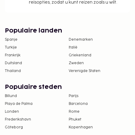
reisopties, zodat u kunt reizen zoals u wilt.
Populaire landen
Spanje
Denemarken
Turkije
Italië
Frankrijk
Griekenland
Duitsland
Zweden
Thailand
Verenigde Staten
Populaire steden
Billund
Parijs
Playa de Palma
Barcelona
Londen
Rome
Frederikshavn
Phuket
Göteborg
Kopenhagen