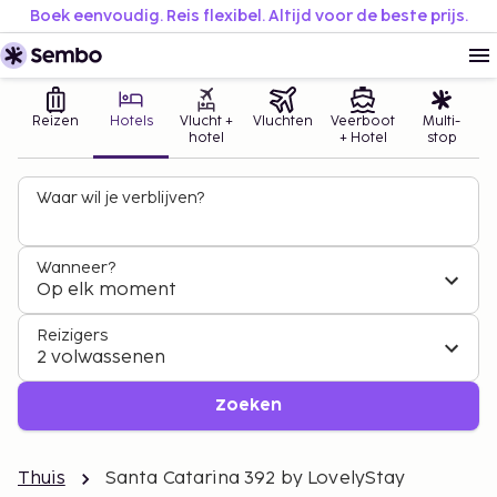
Boek eenvoudig. Reis flexibel. Altijd voor de beste prijs.
Reizen
Hotels
Vlucht +
Vluchten
Veerboot
Multi-
hotel
+ Hotel
stop
Waar wil je verblijven?
Wanneer?
Op elk moment
Reizigers
2 volwassenen
Zoeken
Thuis
Santa Catarina 392 by LovelyStay