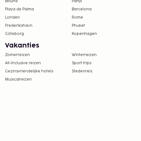
Billund
Parijs
Playa de Palma
Barcelona
Londen
Rome
Frederikshavn
Phuket
Göteborg
Kopenhagen
Vakanties
Zomerreizen
Winterreizen
All-Inclusive reizen
Sport trips
Gezinsvriendelijke hotels
Stedenreis
Musicalreizen