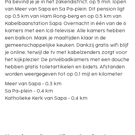
Pa bevind je je in het zakendistrict, op 5 min. lopen
van Meer van Sapa en Sa Pa-plein. Dit pension ligt
op 0,5 km van Ham Rong-berg en op 0,5 km van
Kabelbaanstation Sapa. Overnacht in één van de 6
kamers met een lcd-televisie. Alle kamers hebben
een balkon. Maak je maaltijden klaar in de
gemeenschappelijke keuken. Dankzij gratis wifi blijf
je online, terwijl de tv met kabelzenders zorgt voor
het kijkplezier. De privébadkamers met een douche
hebben gratis toiletartikelen en bidets. Afstanden
worden weergegeven tot op 0,1 mijl en kilometer.
Meer van Sapa - 0,3 km
Sa Pa-plein - 0,4 km
Katholieke Kerk van Sapa - 0,4 km
Kabelbaanstation Sapa - 0,5 km
Sapa Museum - 0,6 km
Ham Rong-berg - 1 km
Markt van sapa - 1,2 km
Hemelpoort - 1,4 km