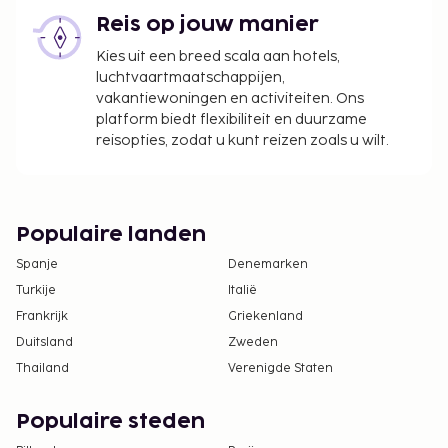
Contacloos inchecken en contactloos
Reis op jouw manier
uitchecken zijn mogelijk.
Kies uit een breed scala aan hotels,
luchtvaartmaatschappijen,
vakantiewoningen en activiteiten. Ons
platform biedt flexibiliteit en duurzame
reisopties, zodat u kunt reizen zoals u wilt.
Populaire landen
Spanje
Denemarken
Turkije
Italië
Frankrijk
Griekenland
Duitsland
Zweden
Thailand
Verenigde Staten
Populaire steden