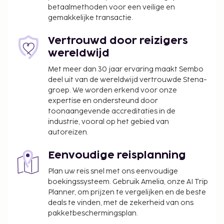
betaalmethoden voor een veilige en
bar/lounge. Dagelijks kun je tegen betaling genieten
gemakkelijke transactie.
van een lekker à-la-carte-ontbijt, dat geserveerd
wordt van 07.00 uur tot 10.00 uur.
Vertrouwd door reizigers
Toeslag voor het à-la-carte-ontbijt: ca. VND
wereldwijd
50000 per persoon
Met meer dan 30 jaar ervaring maakt Sembo
Vroeg inchecken is tegen een toeslag mogelijk
deel uit van de wereldwijd vertrouwde Stena-
(onder voorbehoud van beschikbaarheid)
groep. We worden erkend voor onze
De accommodatie berekent een toeslag van 2
expertise en ondersteund door
procent op betalingen met een creditcard
toonaangevende accreditaties in de
industrie, vooral op het gebied van
Deze lijst is mogelijk niet volledig. Toeslagen en
autoreizen.
borgsommen zijn mogelijk excl. btw en kunnen
wijzigen.
Eenvoudige reisplanning
Maximaal 2 kinderen t/m 6 jaar oud kunnen
Plan uw reis snel met ons eenvoudige
gratis verblijven wanneer zij in dezelfde kamer
boekingssysteem. Gebruik Amelia, onze AI Trip
als hun ouders of voogd slapen en het
Planner, om prijzen te vergelijken en de beste
aanwezige beddengoed gebruiken.
deals te vinden, met de zekerheid van ons
pakketbeschermingsplan.
Gasten kunnen overal contactloos betalen.