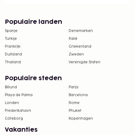
Populaire landen
Spanje
Denemarken
Turkije
Italië
Frankrijk
Griekenland
Duitsland
Zweden
Thailand
Verenigde Staten
Populaire steden
Billund
Parijs
Playa de Palma
Barcelona
Londen
Rome
Frederikshavn
Phuket
Göteborg
Kopenhagen
Vakanties