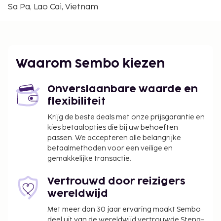
Hekou Douane Site - 32,2 km
Sa Pa, Lao Cai, Vietnam
Thuy Hoa Park - 32,2 km
De dichtsbijzijnde luchthaven is Hanoi (HAN-
Internationale luchthaven Noi Bai) - 297,8 km
Enkele van de voorzieningen zijn een 24-uurs
Waarom Sembo kiezen
receptie, een bagageopslagruimte en een kluis bij
de receptie. De accommodatie heeft een terras en
Onverslaanbare waarde en
een tuin waar je van het uitzicht kunt genieten,
flexibiliteit
maar profiteer ook van gratis wifi.
In deze accommodatie zijn huisdieren en
Krijg de beste deals met onze prijsgarantie en
assistentiedieren niet toegestaan.
kies betaalopties die bij uw behoeften
passen. We accepteren alle belangrijke
betaalmethoden voor een veilige en
gemakkelijke transactie.
Vertrouwd door reizigers
wereldwijd
Met meer dan 30 jaar ervaring maakt Sembo
deel uit van de wereldwijd vertrouwde Stena-