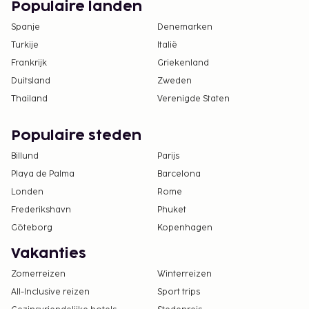
Populaire landen
Spanje
Denemarken
Turkije
Italië
Frankrijk
Griekenland
Duitsland
Zweden
Thailand
Verenigde Staten
Populaire steden
Billund
Parijs
Playa de Palma
Barcelona
Londen
Rome
Frederikshavn
Phuket
Göteborg
Kopenhagen
Vakanties
Zomerreizen
Winterreizen
All-Inclusive reizen
Sport trips