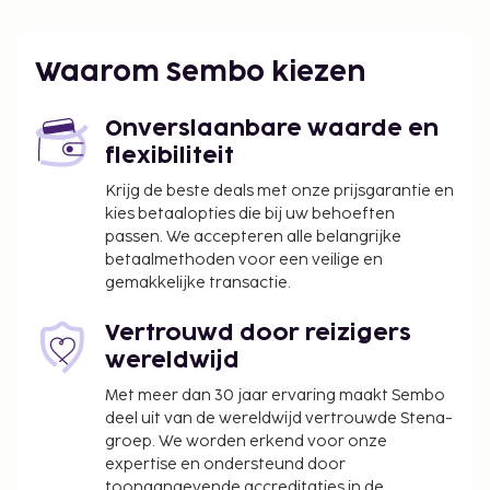
Ter plaatse heb je gratis parkeerplaatsen.
De accommodatie wordt professioneel
Waarom Sembo kiezen
schoongemaakt.
Contacloos inchecken en contactloos
Onverslaanbare waarde en
uitchecken zijn mogelijk.
flexibiliteit
Krijg de beste deals met onze prijsgarantie en
kies betaalopties die bij uw behoeften
passen. We accepteren alle belangrijke
betaalmethoden voor een veilige en
gemakkelijke transactie.
Vertrouwd door reizigers
wereldwijd
Met meer dan 30 jaar ervaring maakt Sembo
deel uit van de wereldwijd vertrouwde Stena-
groep. We worden erkend voor onze
expertise en ondersteund door
toonaangevende accreditaties in de