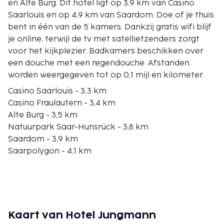
en Alte Burg. Dit hotel ligt op 3,9 km van Casino
Saarlouis en op 4,9 km van Saardom. Doe of je thuis
bent in één van de 5 kamers. Dankzij gratis wifi blijf
je online, terwijl de tv met satellietzenders zorgt
voor het kijkplezier. Badkamers beschikken over
een douche met een regendouche. Afstanden
worden weergegeven tot op 0,1 mijl en kilometer.
Casino Saarlouis - 3,3 km
Casino Fraulautern - 3,4 km
Alte Burg - 3,5 km
Natuurpark Saar-Hunsrück - 3,8 km
Saardom - 3,9 km
Saarpolygon - 4,1 km
Westwallbunker - 5,4 km
Kartbaan Bous - 10,2 km
Golf-Club Saarbrücken e.V. - 11,5 km
Europa Monument - 12 km
Duits Krantenmuseum - 12,2 km
Kaart van Hotel Jungmann
Maison Lorraine - 18,7 km