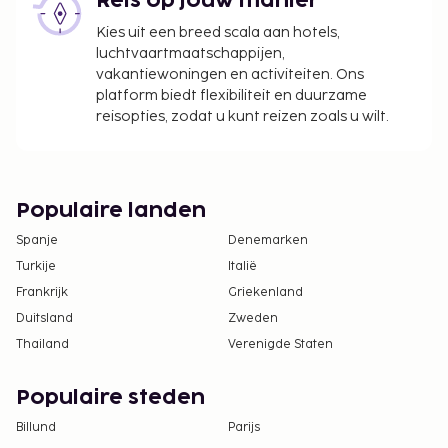
Reis op jouw manier
Kies uit een breed scala aan hotels,
luchtvaartmaatschappijen,
vakantiewoningen en activiteiten. Ons
platform biedt flexibiliteit en duurzame
reisopties, zodat u kunt reizen zoals u wilt.
Populaire landen
Spanje
Denemarken
Turkije
Italië
Frankrijk
Griekenland
Duitsland
Zweden
Thailand
Verenigde Staten
Populaire steden
Billund
Parijs