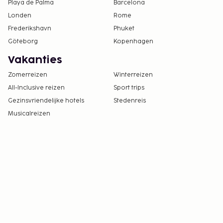
Playa de Palma
Barcelona
Londen
Rome
Frederikshavn
Phuket
Göteborg
Kopenhagen
Vakanties
Zomerreizen
Winterreizen
All-Inclusive reizen
Sport trips
Gezinsvriendelijke hotels
Stedenreis
Musicalreizen