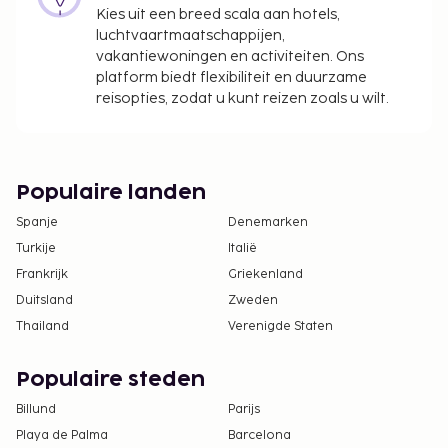
Kies uit een breed scala aan hotels,
luchtvaartmaatschappijen,
vakantiewoningen en activiteiten. Ons
platform biedt flexibiliteit en duurzame
reisopties, zodat u kunt reizen zoals u wilt.
Populaire landen
Spanje
Denemarken
Turkije
Italië
Frankrijk
Griekenland
Duitsland
Zweden
Thailand
Verenigde Staten
Populaire steden
Billund
Parijs
Playa de Palma
Barcelona