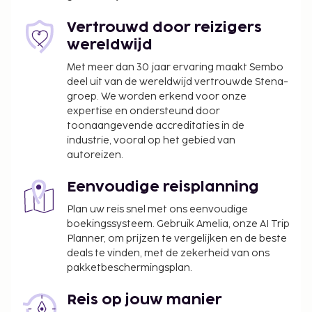
Toeslag voor het ontbijtbuffet: ca. EUR 13.40
per persoon
Vertrouwd door reizigers
Toeslag voor huisdieren: EUR 15 per huisdier, per
wereldwijd
nacht
Met meer dan 30 jaar ervaring maakt Sembo
Assistentiedieren zijn vrijgesteld van toeslagen
deel uit van de wereldwijd vertrouwde Stena-
Toeslag voor vroeg inchecken: EUR 15 (onder
groep. We worden erkend voor onze
voorbehoud van beschikbaarheid)
expertise en ondersteund door
Toeslag voor laat uitchecken: EUR 15 (onder
toonaangevende accreditaties in de
voorbehoud van beschikbaarheid)
industrie, vooral op het gebied van
autoreizen.
Deze lijst is mogelijk niet volledig. Toeslagen en
borgsommen zijn mogelijk excl. btw en kunnen
Eenvoudige reisplanning
wijzigen.
Plan uw reis snel met ons eenvoudige
Gasten kunnen een mobiel apparaat gebruiken
boekingssysteem. Gebruik Amelia, onze AI Trip
voor toegang tot de kamer.
Planner, om prijzen te vergelijken en de beste
deals te vinden, met de zekerheid van ons
pakketbeschermingsplan.
Reis op jouw manier