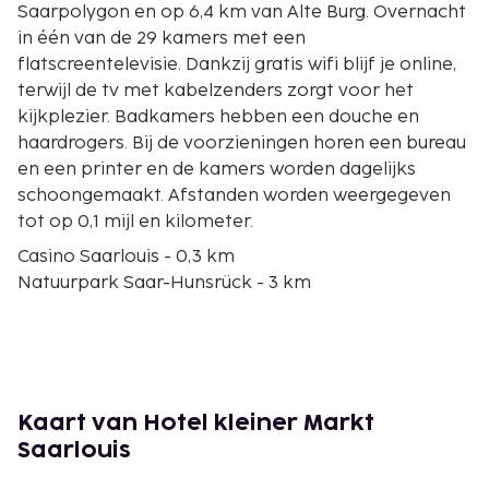
Saarpolygon en op 6,4 km van Alte Burg. Overnacht
in één van de 29 kamers met een
flatscreentelevisie. Dankzij gratis wifi blijf je online,
terwijl de tv met kabelzenders zorgt voor het
kijkplezier. Badkamers hebben een douche en
haardrogers. Bij de voorzieningen horen een bureau
en een printer en de kamers worden dagelijks
schoongemaakt. Afstanden worden weergegeven
tot op 0,1 mijl en kilometer.
Casino Saarlouis - 0,3 km
Natuurpark Saar-Hunsrück - 3 km
Casino Fraulautern - 4,4 km
Saarpolygon - 4,5 km
Alte Burg - 6,4 km
Saardom - 7,1 km
Duits Krantenmuseum - 7,4 km
Kaart van Hotel kleiner Markt
Westwallbunker - 7,5 km
Saarlouis
Kartbaan Bous - 8,3 km