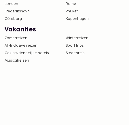
Londen
Rome
Frederikshavn
Phuket
Göteborg
Kopenhagen
Vakanties
Zomerreizen
Winterreizen
All-Inclusive reizen
Sport trips
Gezinsvriendelijke hotels
Stedenreis
Musicalreizen