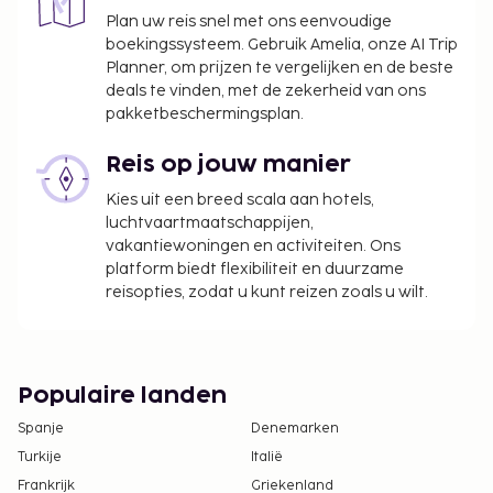
accommodatie afgehandeld.
Plan uw reis snel met ons eenvoudige
Houd er rekening mee dat enige betalingen aan
boekingssysteem. Gebruik Amelia, onze AI Trip
het hotel (contant of via een andere
Planner, om prijzen te vergelijken en de beste
betaalmethode) ofwel in Amerikaanse dollars,
deals te vinden, met de zekerheid van ons
of in euro's dienen te worden voldaan. Dit hangt
pakketbeschermingsplan.
af van welke valuta bij de accommodatie
geaccepteerd wordt.
Reis op jouw manier
Kies uit een breed scala aan hotels,
luchtvaartmaatschappijen,
vakantiewoningen en activiteiten. Ons
platform biedt flexibiliteit en duurzame
reisopties, zodat u kunt reizen zoals u wilt.
Populaire landen
Spanje
Denemarken
Turkije
Italië
Frankrijk
Griekenland