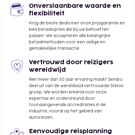
De volgende kosten dienen bij de accommodatie te
Onverslaanbare waarde en
worden betaald. De kosten kunnen inclusief
flexibiliteit
toepasselijke belastingen zijn:
Krijg de beste deals met onze prijsgarantie en
De stad heft de volgende belasting: UZS
kies betaalopties die bij uw behoeften
20600.00 per persoon, per nacht. Deze
passen. We accepteren alle belangrijke
belasting is niet van toepassing op kinderen die
betaalmethoden voor een veilige en
gemakkelijke transactie.
jonger zijn dan 16 jaar.
We hebben alle kosten vermeld die de
Vertrouwd door reizigers
accommodatie aan ons heeft doorgegeven.
wereldwijd
Als je een visum nodig hebt, neem dan voor hulp
Met meer dan 30 jaar ervaring maakt Sembo
contact op met de accommodatie. De
deel uit van de wereldwijd vertrouwde Stena-
groep. We worden erkend voor onze
contactgegevens vind je in de
expertise en ondersteund door
boekingsbevestiging. Voor hulp bij visa kan een
toonaangevende accreditaties in de
accommodatie kosten in rekening brengen,
industrie, vooral op het gebied van
zelfs wanneer je de boeking nadien annuleert.
autoreizen.
Alle regelingen, inclusief toepasselijke kosten,
worden rechtstreeks tussen de gasten en de
Eenvoudige reisplanning