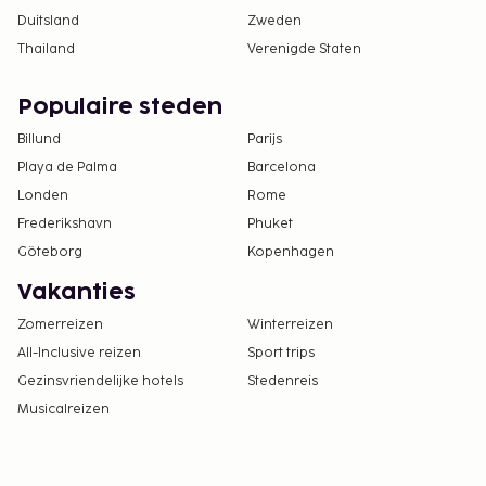
Duitsland
Zweden
Thailand
Verenigde Staten
Populaire steden
Billund
Parijs
Playa de Palma
Barcelona
Londen
Rome
Frederikshavn
Phuket
Göteborg
Kopenhagen
Vakanties
Zomerreizen
Winterreizen
All-Inclusive reizen
Sport trips
Gezinsvriendelijke hotels
Stedenreis
Musicalreizen