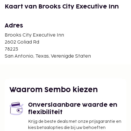
Alamodome - 8,8 km
Kaart van Brooks City Executive Inn
Mission Espada - 8,9 km
Freeman Coliseum - 8,9 km
Mission Concepcion Sports Complex - 9 km
Adres
Frost Bank Center - 9,2 km
Brooks City Executive Inn
Tower of the Americas - 9,3 km
2602 Goliad Rd
Hemisfair - 9,3 km
78223
De dichtsbijzijnde luchthaven is Internationale
San Antonio, Texas, Verenigde Staten
luchthaven San Antonio (SAT) - 23,2 km
Ter plaatse heb je gratis parkeerplaatsen.
De volgende kosten dienen bij de accommodatie te
worden betaald. De kosten kunnen inclusief
Waarom Sembo kiezen
toepasselijke belastingen zijn:
Contante schadeborg: USD 50 per verblijf
Onverslaanbare waarde en
flexibiliteit
We hebben alle kosten vermeld die de
Krijg de beste deals met onze prijsgarantie en
accommodatie aan ons heeft doorgegeven.
kies betaalopties die bij uw behoeften