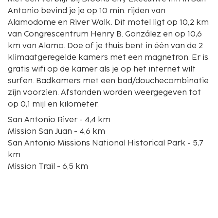
Antonio bevind je je op 10 min. rijden van
Alamodome en River Walk. Dit motel ligt op 10,2 km
van Congrescentrum Henry B. González en op 10,6
km van Alamo. Doe of je thuis bent in één van de 2
klimaatgeregelde kamers met een magnetron. Er is
gratis wifi op de kamer als je op het internet wilt
surfen. Badkamers met een bad/douchecombinatie
zijn voorzien. Afstanden worden weergegeven tot
op 0,1 mijl en kilometer.
San Antonio River - 4,4 km
Mission San Juan - 4,6 km
San Antonio Missions National Historical Park - 5,7
km
Mission Trail - 6,5 km
Mission San José - 6,6 km
Riverside Municipal Golf Course - 7 km
Mission Concepción - 7,8 km
Confluence Park - 8,8 km