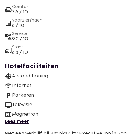
Comfort
7.6 / 10
Voorzieningen
8 / 10
Service
9.2 / 10
Staat
8.8 / 10
Hotelfaciliteiten
Airconditioning
Internet
Parkeren
Televisie
Magnetron
Lees meer
Met een verblijf bij Brooks City Executive Inn in San