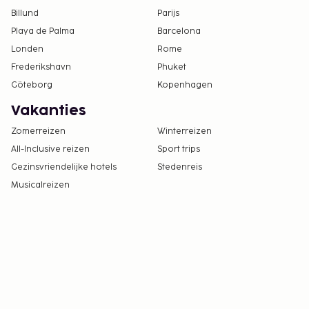
Billund
Parijs
Playa de Palma
Barcelona
Londen
Rome
Frederikshavn
Phuket
Göteborg
Kopenhagen
Vakanties
Zomerreizen
Winterreizen
All-Inclusive reizen
Sport trips
Gezinsvriendelijke hotels
Stedenreis
Musicalreizen