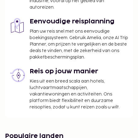
industrie, vooral op het gebied van
wijzigen.
autoreizen.
De accommodatie wordt professioneel
Eenvoudige reisplanning
schoongemaakt.
Contacloos inchecken en contactloos
Plan uw reis snel met ons eenvoudige
boekingssysteem. Gebruik Amelia, onze AI Trip
uitchecken zijn mogelijk.
Planner, om prijzen te vergelijken en de beste
deals te vinden, met de zekerheid van ons
pakketbeschermingsplan.
Reis op jouw manier
Kies uit een breed scala aan hotels,
luchtvaartmaatschappijen,
vakantiewoningen en activiteiten. Ons
platform biedt flexibiliteit en duurzame
reisopties, zodat u kunt reizen zoals u wilt.
Populaire landen