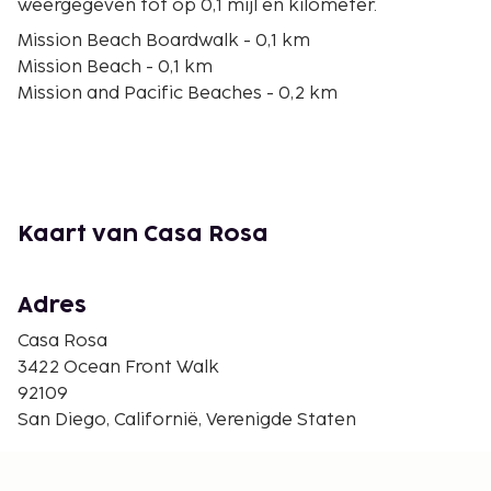
weergegeven tot op 0,1 mijl en kilometer.
Mission Beach Boardwalk - 0,1 km
Mission Beach - 0,1 km
Mission and Pacific Beaches - 0,2 km
Mission Bay - 0,3 km
Belmont Park - 0,7 km
Pacific Beach - 1,5 km
Riviera Shores Beach - 1,6 km
Crystal Pier - 2,3 km
Kaart van Casa Rosa
Pacific Beach Park - 2,3 km
Tourmaline Surfing Park - 4 km
Ski Beach - 4,2 km
Adres
Pechanga Arena - 4,9 km
Casa Rosa
Ocean Beach Park - 5,3 km
3422 Ocean Front Walk
Dog Beach - 5,3 km
92109
Bird Rock - 5,4 km
San Diego, Californië, Verenigde Staten
De dichtstbijgelegen grootste luchthavens zijn:
San Diego, California (SAN-Internationale