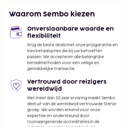
luchthaven San Diego) - 13 km
San Diego, CA (MYF-Montgomery Field) - 18,8 km
Waarom Sembo kiezen
San Diego, CA (SEE-Gillespie Field) - 35,7 km
Tijuana, Baja California Norte (TIJ-General Abelardo
L. Rodriguez Intl.) - 53,6 km
Onverslaanbare waarde en
Carlsbad, California (CLD-McClellan-Palomar) - 53,3
flexibiliteit
km
Krijg de beste deals met onze prijsgarantie en
kies betaalopties die bij uw behoeften
De aanbevolen luchthaven voor dit vakantiehuis is
passen. We accepteren alle belangrijke
San Diego, California (SAN-Internationale
betaalmethoden voor een veilige en
luchthaven San Diego).
gemakkelijke transactie.
Ter plaatse heb je een beperkt aantal
parkeerplaatsen. Profiteer van de handige
Vertrouwd door reizigers
voorzieningen zoals gratis wifi en barbecues.
wereldwijd
Toeslag voor huisdieren: USD 150 per huisdier,
Met meer dan 30 jaar ervaring maakt Sembo
per verblijf
deel uit van de wereldwijd vertrouwde Stena-
Assistentiedieren zijn vrijgesteld van toeslagen
groep. We worden erkend voor onze
expertise en ondersteund door
Deze lijst is mogelijk niet volledig. Toeslagen en
toonaangevende accreditaties in de
borgsommen zijn mogelijk excl. btw en kunnen