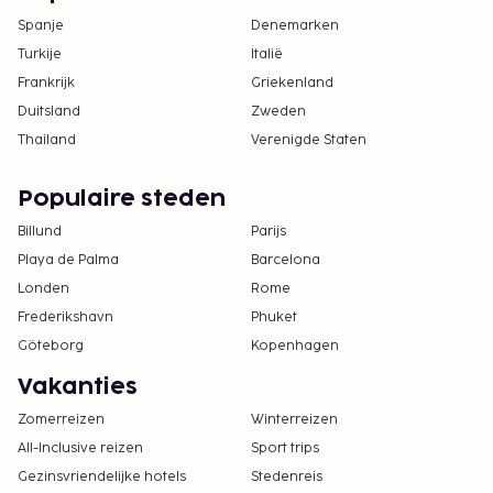
Spanje
Denemarken
Turkije
Italië
Frankrijk
Griekenland
Duitsland
Zweden
Thailand
Verenigde Staten
Populaire steden
Billund
Parijs
Playa de Palma
Barcelona
Londen
Rome
Frederikshavn
Phuket
Göteborg
Kopenhagen
Vakanties
Zomerreizen
Winterreizen
All-Inclusive reizen
Sport trips
Gezinsvriendelijke hotels
Stedenreis