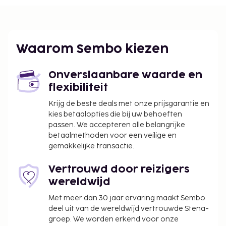
km
De receptie is tijdens beperkte uren geopend. Ter
plaatse heb je gratis parkeerplaatsen.
De volgende kosten dienen bij de accommodatie te
Waarom Sembo kiezen
worden betaald. De kosten kunnen inclusief
toepasselijke belastingen zijn:
Onverslaanbare waarde en
Het is mogelijk dat je de volgende toeslagen
flexibiliteit
dient te betalen bij de accommodatie: de
Krijg de beste deals met onze prijsgarantie en
nationale btw (21%). Niet-inwoners met een
kies betaalopties die bij uw behoeften
buitenlands paspoort of buitenlands
passen. We accepteren alle belangrijke
identiteitsbewijs en met een immigratiebewijs
betaalmethoden voor een veilige en
gemakkelijke transactie.
van de nationale migratiedienst zijn vrijgesteld
van de btw, als ze betalen met een buitenlandse
Vertrouwd door reizigers
kaart of bankoverschrijving. Deze vrijstelling
wereldwijd
geldt alleen voor accommodaties, al dan niet
met ontbijt inbegrepen.
Met meer dan 30 jaar ervaring maakt Sembo
deel uit van de wereldwijd vertrouwde Stena-
We hebben alle kosten vermeld die de
groep. We worden erkend voor onze