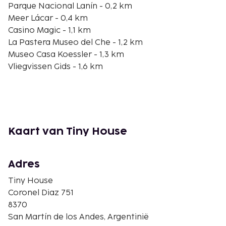
Parque Nacional Lanín - 0,2 km
Meer Lácar - 0,4 km
Casino Magic - 1,1 km
La Pastera Museo del Che - 1,2 km
Museo Casa Koessler - 1,3 km
Vliegvissen Gids - 1,6 km
Mirador Bandurrias - 1,9 km
Escorial - 3 km
Mirador Arrayanes - 3,8 km
Cha Chin Waterval - 4,1 km
Sendero al Mirador Bandurrias - 4,2 km
Kaart van Tiny House
La Islita - 4,3 km
Pier van Lago Lácar - 0,5 km
Canopy San Martin de los Andes - 4,8 km
Adres
De dichtstbijgelegen grootste luchthavens zijn:
Tiny House
San Martin de los Andes (CPC-Luchthaven Aviador
Coronel Diaz 751
Carlos Campos) - 23,8 km
8370
Bariloche (BRC-Teniente Luis Candelaria Intl.) - 189,2
San Martín de los Andes, Argentinië