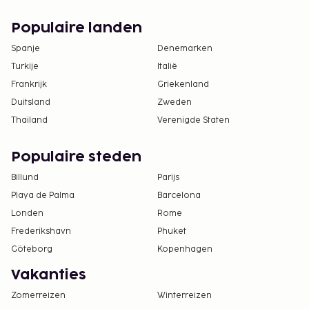
Populaire landen
Spanje
Denemarken
Turkije
Italië
Frankrijk
Griekenland
Duitsland
Zweden
Thailand
Verenigde Staten
Populaire steden
Billund
Parijs
Playa de Palma
Barcelona
Londen
Rome
Frederikshavn
Phuket
Göteborg
Kopenhagen
Vakanties
Zomerreizen
Winterreizen