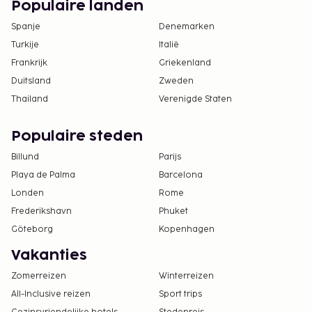
Populaire landen
Spanje
Denemarken
Turkije
Italië
Frankrijk
Griekenland
Duitsland
Zweden
Thailand
Verenigde Staten
Populaire steden
Billund
Parijs
Playa de Palma
Barcelona
Londen
Rome
Frederikshavn
Phuket
Göteborg
Kopenhagen
Vakanties
Zomerreizen
Winterreizen
All-Inclusive reizen
Sport trips