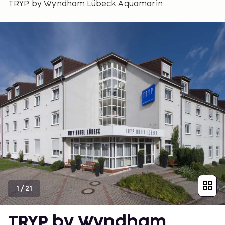
TRYP by Wyndham Lübeck Aquamarin
1
/
21
TRYP by Wyndham