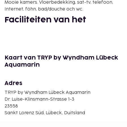
Mooie kamers. Vloerbedekking, sat-tv, telefoon,
Internet, föhn, bad/douche och wc.
Faciliteiten van het
gebouw
Receptie, ontbijtzaal, bar, draadloos internet,
Parkeerplaats.
Extra
Kaart van TRYP by Wyndham Lübeck
Aquamarin
Kinderbed op voorhand reserveren, gratis.
Huisdieren tegen een vergoeding [xx].
Adres
Anders
TRYP by Wyndham Lübeck Aquamarin
3 våningar, hiss.
Dr. Luise-Klinsmann-Strasse 1-3
Aankomst
23558
Sankt Lorenz Süd, Lübeck, Duitsland
Dag naar keuze. 2, 3 overnachtingen. 24-uurs
receptie. Check-in tijd: 15:00 - 24:00, check-uit tijd: