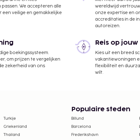
oerthersee) - 44,1 km
n passen. We accepteren alle
wereldwijd vertrou
 een veilige en gemakkelijke
onze expertise en 
laatsen. De accommodatie
accreditaties in de i
cht kunt genieten, maar
autoreizen.
te worden betaald. De
ning
Reis op jouw
ijn:
udige boekingssysteem.
Kies uit een breed s
d en bij de
er, om prijzen te vergelijken
vakantiewoningen en 
asting wordt per seizoen
 de zekerheid van ons
flexibiliteit en duur
 lang. Er gelden mogelijk
wilt.
em voor meer informatie
actgegevens in de
ember tot 31 maart
Populaire steden
 tot 31 mei betaal je EUR
Turkije
Billund
Griekenland
Barcelona
 tot 30 september, EUR
Thailand
Frederikshavn