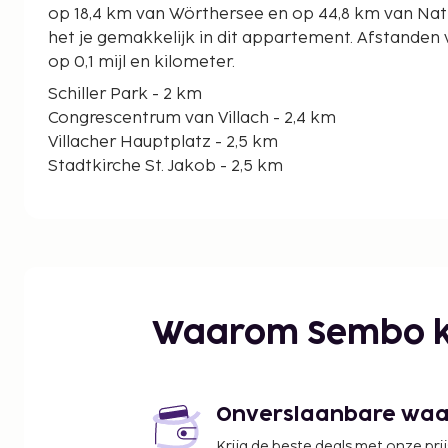
op 18,4 km van Wörthersee en op 44,8 km van Nati
het je gemakkelijk in dit appartement. Afstande
op 0,1 mijl en kilometer.
Schiller Park - 2 km
Congrescentrum van Villach - 2,4 km
Villacher Hauptplatz - 2,5 km
Stadtkirche St. Jakob - 2,5 km
Museum der Stadt Villach - 2,6 km
Atrio-winkelcentrum - 3,5 km
Kärntentherme - 4,8 km
Villacher Fahrzeugmuseum - 4,9 km
Maibachl Villach Warmbad - 4,9 km
Villacher Alpenarena - 5,4 km
Waarom Sembo k
Ossiacher See - 8,2 km
Burg Landskron - 8,7 km
Faaker See - 10,4 km
Burgruine Finkenstein - 13,3 km
Onverslaanbare waard
Kanzelbahn - 13,4 km
Krijg de beste deals met onze pri