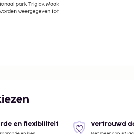
onaal park Triglav. Maak
n worden weergegeven tot
iezen
e en flexibiliteit
Vertrouwd do
jsgarantie en kies
Met meer dan 30 jaa