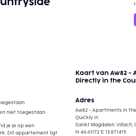
ountryside
Kaart van Aw82 - 
Directly in the Co
Adres
oegestaan
Aw82 - Apartments in the
en niet toegestaan
Quickly in
Sankt Magdalen, Villach, 
nd je je op een
N 46.61172 E 13.871415
 ligt