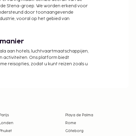
wde Stena-groep. We worden erkend voor
ondersteund door toonaangevende
ndustrie, vooral op het gebied van
 manier
cala aan hotels, luchtvaartmaatschappijen,
activiteiten. Ons platform biedt
zame reisopties, zodat u kunt reizen zoals u
Parijs
Playa de Palma
Londen
Rome
Phuket
Göteborg