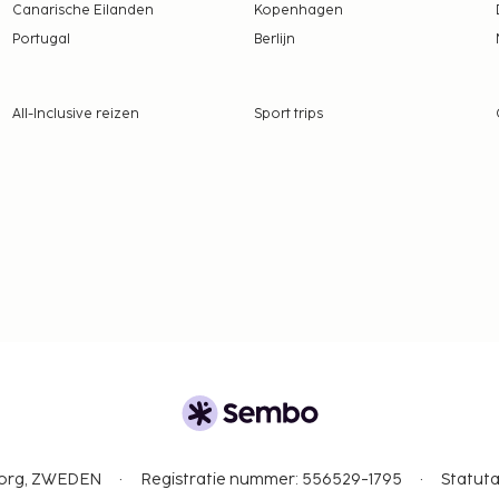
Canarische Eilanden
Kopenhagen
ober tot 30 november,
Portugal
Berlijn
nacht
All-Inclusive reizen
Sport trips
tie aan ons heeft
en zijn mogelijk.
gborg, ZWEDEN
Registratie nummer: 556529-1795
Statuta