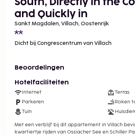
South, Directly in the C
and Quickly in
Sankt Magdalen, Villach, Oostenrijk
Dicht bij Congrescentrum van Villach
Beoordelingen
Hotelfaciliteiten
Internet
Terras
Parkeren
Roken t
Tuin
Huisdier
Met een verblijf bij dit appartement in Villach bevi
kwartiertje rijden van Ossiacher See en Schiller Park. Dit appartement