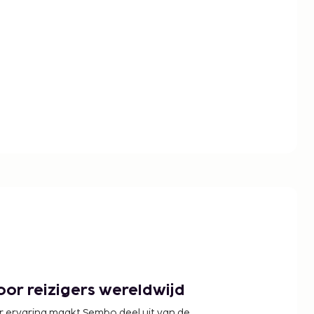
or reizigers wereldwijd
r ervaring maakt Sembo deel uit van de