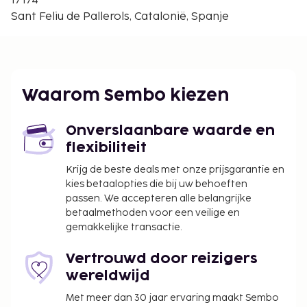
17174
De dichtstbijgelegen grootste luchthavens zijn:
Sant Feliu de Pallerols, Catalonië, Spanje
Girona (GRO-Costa Brava) - 47,8 km
Luchthaven Barcelona El Prat (BCN) - 126,4 km
Enkele van de voorzieningen zijn meertalig
personeel, een bagageopslagruimte en een
Waarom Sembo kiezen
automaat. Ter plaatse heb je gratis
parkeerplaatsen. Laat jezelf verwennen met onsite
Onverslaanbare waarde en
massages of geniet van recreatieve voorzieningen
flexibiliteit
zoals een seizoensgebonden buitenzwembad. Dit
landhuis bevat ook een open haard in de lobby, hulp
Krijg de beste deals met onze prijsgarantie en
kies betaalopties die bij uw behoeften
bij uitstapjes/tickets en een picknickplaats. Gasten
passen. We accepteren alle belangrijke
van Mas Campassol kunnen iets lekkers halen bij de
betaalmethoden voor een veilige en
snackbar/deli. Dagelijks kun je van 08.30 uur tot
gemakkelijke transactie.
10.00 uur genieten van een gratis eenvoudig
ontbijtbuffet.
Vertrouwd door reizigers
De volgende kosten dienen bij de accommodatie te
wereldwijd
worden betaald. De kosten kunnen inclusief
Met meer dan 30 jaar ervaring maakt Sembo
toepasselijke belastingen zijn: