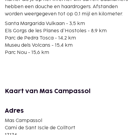
hebben een douche en haardrogers. Afstanden
worden weergegeven tot op 0,1 mijl en kilometer.
Santa Margarida Vulkaan - 3,5 km
Els Gorgs de les Planes d'Hostoles - 8,9 km
Parc de Pedra Tosca - 14,2 km
Museu dels Volcans - 15,4 km
Parc Nou - 15,6 km
Museu Comarcal de la Garrotxa - 17,5 km
Volcán Montsacopa - 17,9 km
Casa Museu Can Trincheria - 17,9 km
Església De Sant Esteve - 17,9 km
Passeig de l'Escultor Miquel Blay - 17,9 km
Kaart van Mas Campassol
Escola d'Art i Superior de Disseny d'Olot - 18 km
Claustre del Carme - 18,1 km
Font de les Tries - 18,3 km
Adres
Fageda d'en Jordà - 20,3 km
Mas Campassol
Parc Natural de la Zona Volcanica de la Garrotxa -
Camí de Sant Iscle de Colltort
22,4 km