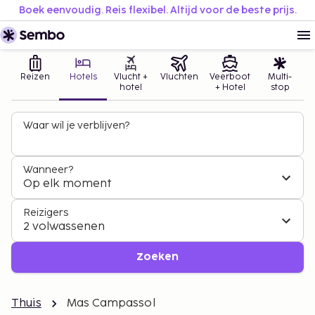
Boek eenvoudig. Reis flexibel. Altijd voor de beste prijs.
Reizen
Hotels
Vlucht +
Vluchten
Veerboot
Multi-
hotel
+ Hotel
stop
Waar wil je verblijven?
Wanneer?
Op elk moment
Reizigers
2 volwassenen
Zoeken
Thuis
Mas Campassol