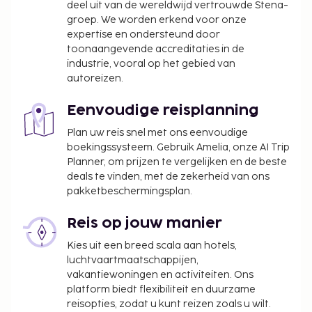
deel uit van de wereldwijd vertrouwde Stena-
groep. We worden erkend voor onze
De stad heft de volgende belasting: EUR 1.93 per
expertise en ondersteund door
persoon, per nacht voor maximaal 7 nachten.
toonaangevende accreditaties in de
Deze belasting is niet van toepassing op
industrie, vooral op het gebied van
kinderen die jonger zijn dan 17 jaar.
autoreizen.
We hebben alle kosten vermeld die de
Eenvoudige reisplanning
accommodatie aan ons heeft doorgegeven.
Plan uw reis snel met ons eenvoudige
Toeslag voor huisdieren: EUR 15 per huisdier, per
boekingssysteem. Gebruik Amelia, onze AI Trip
nacht
Planner, om prijzen te vergelijken en de beste
Assistentiedieren zijn vrijgesteld van toeslagen
deals te vinden, met de zekerheid van ons
Toeslag voor babybed: EUR 40.0 per nacht
pakketbeschermingsplan.
Deze lijst is mogelijk niet volledig. Toeslagen en
Reis op jouw manier
borgsommen zijn mogelijk excl. btw en kunnen
Kies uit een breed scala aan hotels,
wijzigen.
luchtvaartmaatschappijen,
Wegens de nationale wetgeving mogen
vakantiewoningen en activiteiten. Ons
contante betalingen bij deze accommodatie
platform biedt flexibiliteit en duurzame
reisopties, zodat u kunt reizen zoals u wilt.
het bedrag van EUR 1000 niet overschrijden.