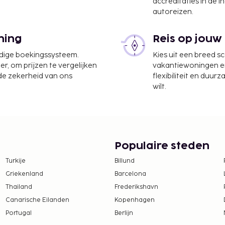
accreditaties in de i
autoreizen.
tl.) - 56,4 km
onal) - 67,9 km
ning
Reis op jouw
atsen.
aalde reserveringen
udige boekingssysteem.
Kies uit een breed s
waaronder
er, om prijzen te vergelijken
vakantiewoningen en 
 de zekerheid van ons
flexibiliteit en duur
wilt.
lfde kamer als hun ouders
ruiken.
ongemaakt.
en zijn mogelijk.
Populaire steden
Turkije
Billund
Griekenland
Barcelona
Thailand
Frederikshavn
Canarische Eilanden
Kopenhagen
Portugal
Berlijn