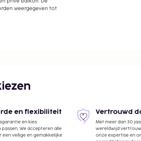
een privé balkon. De
orden weergegeven tot
,3 km
iezen
e en flexibiliteit
Vertrouwd do
jsgarantie en kies
Met meer dan 30 jaa
n passen. We accepteren alle
wereldwijd vertrou
 een veilige en gemakkelijke
onze expertise en 