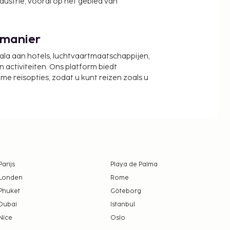
ndustrie, vooral op het gebied van
 manier
cala aan hotels, luchtvaartmaatschappijen,
activiteiten. Ons platform biedt
zame reisopties, zodat u kunt reizen zoals u
Parijs
Playa de Palma
Londen
Rome
Phuket
Göteborg
Dubai
Istanbul
Nice
Oslo