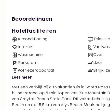
Beoordelingen
Hotelfaciliteiten
Airconditioning
Televisie
Internet
Vaatwas
Wasmachine
Oven
Parkeren
IJzer
Koffiezetapparaat
Strijkijz
Lees meer
Met een verblijf bij dit vakantiehuis in Santa Rosa 
bij het strand, op 5 min. lopen van Blue Mountain 
van Grayton Beach State Park. Dit vakantiehuis ligt op 5,3 km van Seaside
Beach en op 15,5 km van Alys Beach. Maak het je g