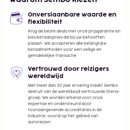
of zij, naast de geboorteakte en een
identiteitsbewijs met foto, een notarieel
Onverslaanbare waarde en
bekrachtigde brief te overhandigen waarin
flexibiliteit
toestemming gegeven wordt door de andere
Krijg de beste deals met onze prijsgarantie en
ouder. Als de ouders of de wettelijke voogd niet
kies betaalopties die bij uw behoeften
in staat of niet bereid zijn om deze
passen. We accepteren alle belangrijke
toestemming te presenteren, dan is er een
betaalmethoden voor een veilige en
juridische toestemming nodig. Mensen die met
gemakkelijke transactie.
kinderen naar Brazilië reizen dienen voor
vertrek met het Braziliaanse consulaat te
Vertrouwd door reizigers
overleggen voor meer informatie.
wereldwijd
Met meer dan 30 jaar ervaring maakt Sembo
deel uit van de wereldwijd vertrouwde Stena-
groep. We worden erkend voor onze
expertise en ondersteund door
toonaangevende accreditaties in de
industrie, vooral op het gebied van
autoreizen.